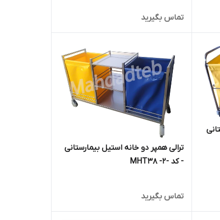
تماس بگیرید
انی
ترالی همپر دو خانه استیل بیمارستانی
- کد -MHT38 -2
تماس بگیرید