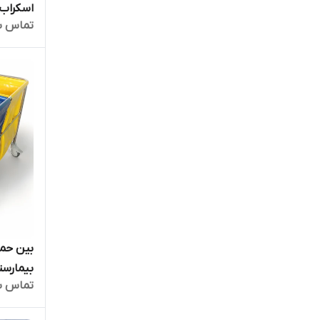
اسکراب - کد
تماس ب
بین حمل
بیمارستانی د
تماس ب