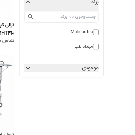
برند
Mahdadteb
HT410
تماس ب
مهداد طب
موجودی
ترولی ا