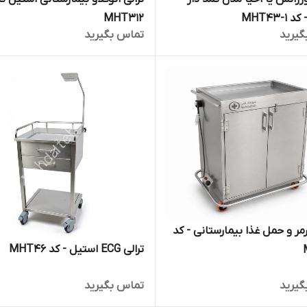
MHT43-
MHT312
گیرید
تماس بگیرید
ترالی وارمر و حمل غذا بیمارستانی - کد
ترالی ECG استیل - کد MHT46
گیرید
تماس بگیرید