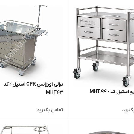
ترالی اورژانس CPR استیل - کد
ستیل کد - MHT44
MHT43
گیرید
تماس بگیرید