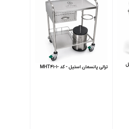
ل
ترالی پانسمان استیل - کد -MHT41-1