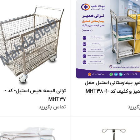
مپر بیمارستانی استیل حمل
ترالی البسه خیس استیل- کد -
 و کثیف کد -MHT38 -1
MHT37
گیرید
تماس بگیرید