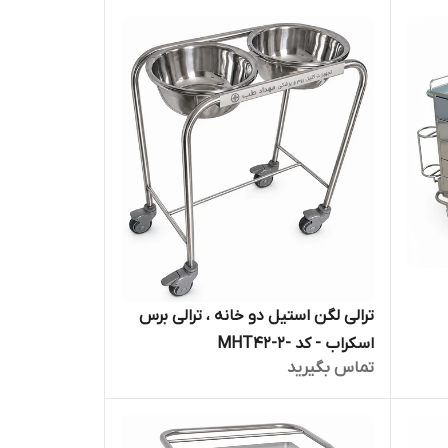
ترالی لگن استیل دو خانه ، ترالی برس
اسکراب - کد -MHT42-2
تماس بگیرید