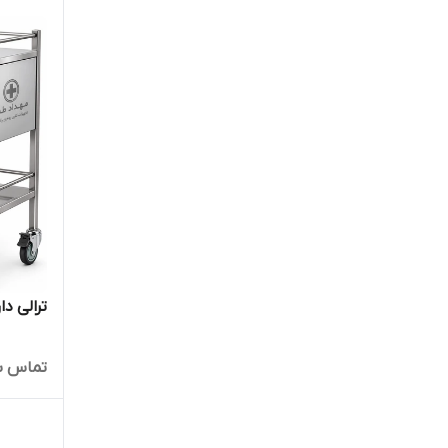
ترالی دارو ا
تماس ب