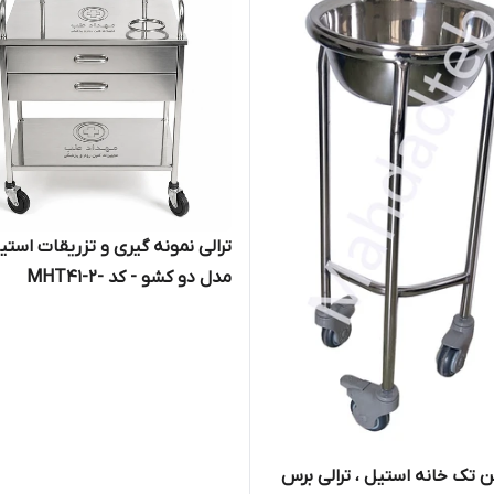
ترالی نمونه گیری و تزریقات استی
مدل دو کشو - کد -MHT41-2
گن تک خانه استیل ، ترالی برس