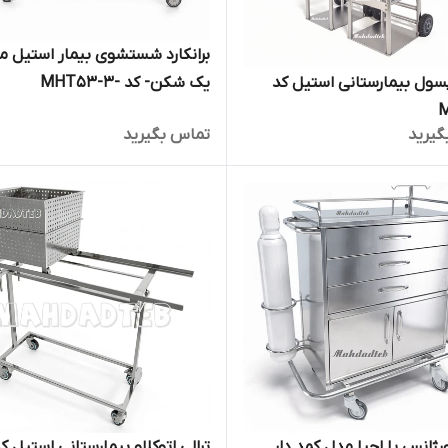
برانکارد شستشوی بیمار استیل م
ترالی کپسول بیمارستانی استیل کد
یک شکن- کد -MHT53-3
M
گیرید
تماس بگیرید
ورژانس یا احیا مدل کمد دار
ترالی اتوکلاو بیما