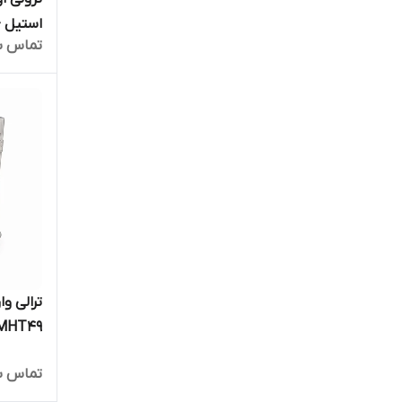
استیل - کد 1
تماس ب
MHT49
تماس ب