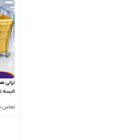
ترالی ه
البسه تمیز
تماس ب