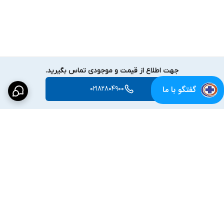
جهت اطلاع از قیمت و موجودی تماس بگیرید.
گفتگو با ما
02182804900
برگشت به بالا