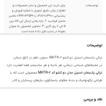
توضیحات
برای خرید این محصول و سایر محصولات و
اطلاع از زمان دقیق تحویل با شماره فروش و
پشتیبانی 02182804900 یا 09192063546 تماس
حاصل فرمایید. 2. بازه زمانی ارسال این کالا بین
5 الی 7 روز کاری .3. تصاویر محصول به عنوان
نمونه در سایت قرار داده شده است.
توضیحات
ترالی پانسمان استیل دو کشو MHT41-2؛ ستون نظم در اتاق درمان
در محیط‌های حساس درمانی، هر ثانیه و هر سانتیمتر فضا اهمیت دارد.
ترالی پانسمان استیل مدل دو کشو کد MHT41-2
محصولی است که با
طراحی ارگونومیک و بدنه مقاوم، پاسخگوی نیازهای پرستاران و کادر
درمان برای نگهداری و انتقال سریع ملزومات پانسمان است. این محصول
با بهره‌گیری از متریال درجه یک، استانداردهای بهداشتی را تضمین
نقد و بررسی
می‌کند.