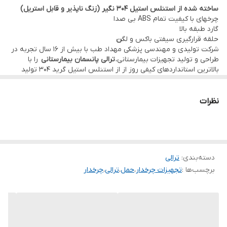
ساخته شده از استنلس استیل 304 نگیر (زنگ ناپذیر و قابل استریل)
چرا ترالی پانسمان استیل؟
چرخهای با کیفیت تمام ABS بی صدا
استفاده از استیل در ساخت ترالی‌های پزشکی به دلیل خاصیت ضدزنگ و
گارد طبقه بالا
حلقه قرارگیری سیفتی باکس و لگ
ن
آنتی‌باکتریال بودن آن ضروری است. از طرف دیگر دوام این نوع
شرکت تولیدی و مهندسی پزشکی مهداد طب با بیش از ۱۶ سال تجربه در
محصولات بسیار بالاست و سالیان متمادی با حفظ کیفیت قابل استفاده
طراحی و تولید تجهیزات بیمارستانی،
ترالی پانسمان بیمارستانی
را با
بالاترین استانداردهای کیفی روز از از استنلس استیل گرید ۳۰۴ تولید
طولانی است . سطح صاف استیل اجازه می‌دهد تا آلودگی‌ها به راحتی پاک
می‌کند.
اطلاعات تکمیلی:
برای مشاهده تصاویر و مشخصات
انواع ترالی پانسمان
شوند و فرآیند گندزدایی به بهترین شکل انجام شود. این ویژگی برای
و
محصولات مشابه
،
اینجا کلیک کنید
.
نظرات
پیشگیری از عفونت‌های بیمارستانی (HAIs) حیاتی است.
ویژگی‌های برجسته مدل MHT41-2
بدنه استیل ضد زنگ:
مقاومت بالا در برابر ضربه، رطوبت و مواد
شوینده قوی.
دسته‌بندی
:
ترالی
برچسب‌ها :
تجهیزات چرخدار
،
حمل
،
ترالی
،
چرخدار
کشوهای جادار:
دو کشوی پهن برای دسته‌بندی پانسمان‌ها، گاز، بتادین
و سایر ملزومات.
چرخ‌های ABS بی‌صدا:
حرکت نرم و بدون سر و صدا در راهروهای
بیمارستان، مجهز به ترمز ایمنی.