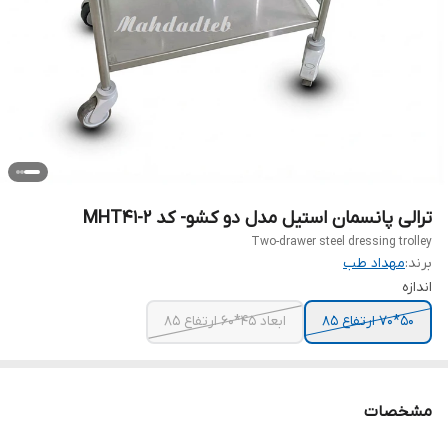
ترالی پانسمان استیل مدل دو کشو- کد MHT41-2
Two-drawer steel dressing trolley
برند:
مهداد طب
اندازه
50*70 ارتفاع 85
ابعاد 45*60 ارتفاع 85
مشخصات