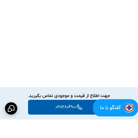
جهت اطلاع از قیمت و موجودی تماس بگیرید.
گفتگو با ما
02182804900