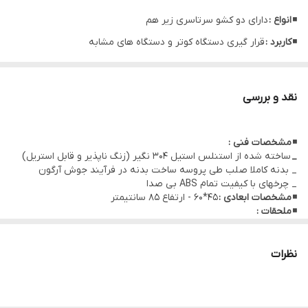
◾
انواع :
دارای دو کشو سرتاسری زیر هم
◾
کاربرد :
قرار گیری دستگاه کوتر و دستگاه های مشابه
نقد و بررسی
◾
مشخصات فنی :
_
ساخته شده از استنلس استیل 304 نگیر (زنگ ناپذیر و قابل استریل)
_ بدنه کاملا صلب طی پروسه ساخت بدنه در فرآیند جوش آرگون
_ چرخهای با کیفیت تمام ABS بی صدا
◾
مشخصات ابعادی :
45*60 - ارتفاع 85 سانتیمتر
◾
ملحقات :
✓ گارد طبقه بالا
نظرات