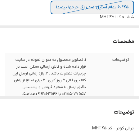
45*60 تمام استیل ضد زنگ چرخها بیصدا
شناسه کالا
MHT45
مشخصات
توضیحات
1. تصاویر محصول به عنوان نمونه در سایت
قرار داده شده و کالای ارسالی ممکن است در
جزییات متفاوت باشد . 2. بازه زمانی ارسال این
کالا بین 1 الی 5 روز کاری . 3.برای اطلاع از زمان
دقیق ارسال با شماره فروش و پشتیبانی
02155277557 یا 09192063546هماهنگ
فرمایید.
توضیحات
نکات
برای خرید محصولات سفارشی یا هرگونه سوال
درباره طرح و ابعاد ، با شماره های شرکت تماس
ترالی کوتر - کد MHT45
حاصل فرمایید .