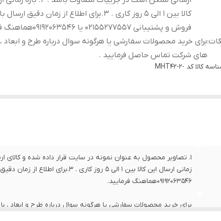
ارسالی ممکن است در جزییات متفاوت باشد 
کالا بین 1 الی 5 روز کاری . 3.برای اطلاع از زمان دقیق ارس
فروش و پشتیبانی 02155277557 یا 09192063546هماهنگ فرمایید.
کات
:
برای خرید محصولات سفارشی یا هرگونه سوال درباره طرح و ابعاد ، 
های شرکت تماس حاصل فرمایید .
اسه کالا
کد -MHT42-2
09192063546هماهنگ فرمایید.
برای خرید محصولات سفارشی یا هرگونه سوال درباره طرح و ابعاد ، ب