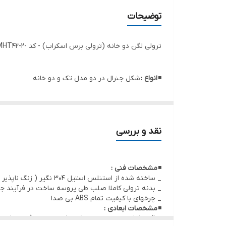
توضیحات
ترولی لگن دو خانه (ترولی برس اسکراب) - کد -MHT42-2
◾
انواع :
شکل جنرال در دو مدل تک و دو خانه
◾
کاربرد :
در اتاقهای عمل ، بخشهای بستری ، ارتوپدی و ...
نقد و بررسی
◾
مشخصات فنی :
_ ساخته شده از استنلس استیل 304 نگیر ( زنگ ناپذیر و قابل استریل )
_ بدنه ترولی کاملا صلب طی پروسه ساخت در فرآیند 
_ چرخهای با کیفیت تمام ABS بی صدا
◾
مشخصات ابعادی :
_ قطر 35 سانتیمتر ، ارتفاع کلی 85 سانتیمتر(مدل تک خانه)