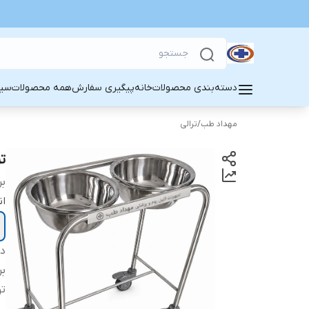
دسته‌بندی محصولات
خانه
پیگیری سفارش
همه محصولات
سین
مهداد طب
/
ترالی
تر
بر
ان
دس
بر
ت