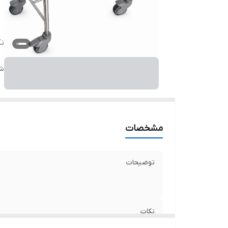
ن
شن
مشخصات
توضیحات
نکات