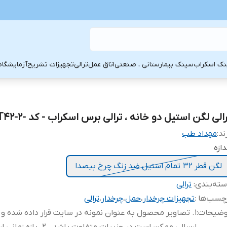
ک اسکراب
سینک بیمارستانی ، صنعتی
اتاق عمل
ترالی
تجهیزات تشریح
آزمایشگاه
الی لگن استیل دو خانه ، ترالی برس اسکراب - کد -MHT42-2
ند:
مهداد طب
دازه
لگن قطر 32 تمام استیل ضد زنگ چرخ بیصدا
ته‌بندی
:
ترالی
چسب‌ها :
تجهیزات چرخدار
،
حمل
،
چرخدار
،
ترالی
وضیحات
:
1. تصاویر محصول به عنوان نمونه در سایت قرار داده شده و 