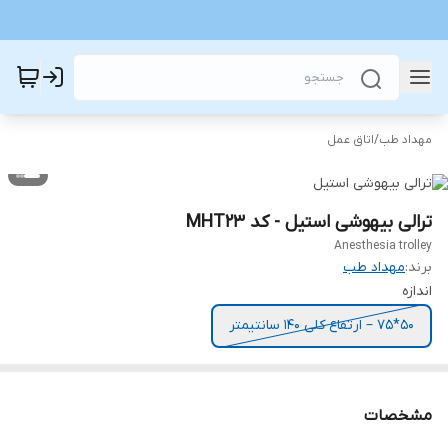
مهداد طب
/
اتاق عمل
ترالی بیهوشی استیل - کد MHT23
Anesthesia trolley
برند:
مهداد طب
اندازه
50*75 – ارتفاع کلی 140 سانتیمتر
مشخصات