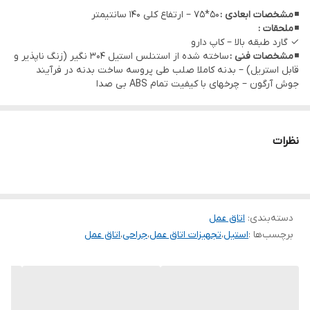
◾
مشخصات ابعادی :
50*75 – ارتفاع کلی 140 سانتیمتر
◾
ملحقات :
✓ گارد طبقه بالا – کاپ دارو
◾
مشخصات فنی :
ساخته شده از استنلس استیل 304 نگیر (زنگ ناپذیر و
قابل استریل) – بدنه کاملا صلب طی پروسه ساخت بدنه در فرآیند
جوش آرگون – چرخهای با کیفیت تمام ABS بی صدا
نظرات
دسته‌بندی
:
اتاق عمل
برچسب‌ها :
استیل
،
تجهیزات اتاق عمل
،
جراحی
،
اتاق عمل