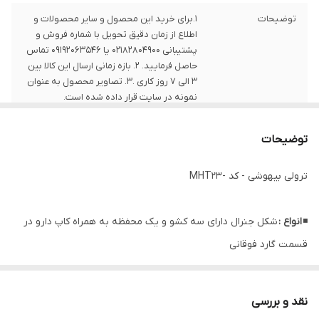
توضیحات
1.برای خرید این محصول و سایر محصولات و
اطلاع از زمان دقیق تحویل با شماره فروش و
پشتیبانی 02182804900 یا 09192063546 تماس
حاصل فرمایید. 2. بازه زمانی ارسال این کالا بین
3 الی 7 روز کاری .3. تصاویر محصول به عنوان
نمونه در سایت قرار داده شده است.
توضیحات
ترولی بیهوشی - کد -MHT23
◾
انواع :
شکل جنرال دارای سه کشو و یک محفظه به همراه کاپ دارو در
قسمت گارد فوقانی
◾
کاربرد :
قرارگیری دارو ها و ملزومات پروسه بیهوشی در اتاق عمل
نقد و بررسی