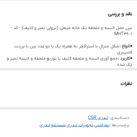
◾
کاربرد :
جمع آوری البسه و ملحفه کثیف یا توزیع ملحفه و البسه تمیز و
نقد و بررسی
پَک شده
بین حمل البسه و ملحفه تک خانه مربعی (ترولی تمیز و کثیف) - کد -
MHT39 -1
◾
انواع :
شکل جنرال با استراکچر به همراه یک یا دو عدد بین با برزنت
کانتینری
◾
کاربرد :
جمع آوری البسه و ملحفه کثیف یا توزیع ملحفه و البسه تمیز و
پَک شده
◾
مشخصات فنی :
– استراکچر ساخته شده از استنلس استیل 304 نگیر (زنگ ناپذیر و قابل
استریل)
نظرات
– بدنه کاملا صلب طی پروسه ساخت بدنه در فرآیند جوش آرگون
– دارای کیسه برزنت کانتینری بسیار مرغوب قابل شستشو
– چرخهای با کیفیت تمام ABS بی صدا
◾
مشخصات ابعادی :
ابعاد 55*55 در نوع تک خانه و 120*50 در مدل دو
خانه – ارتفاع 80 سانتیمتر
دسته‌بندی
:
لندری CSR
◾
ملحقات :
برچسب‌ها :
بهداشتی
،
تجهیزات لندری
،
شستشو
،
لندری
✓ کیسه بین – چرخها تمام ABS