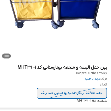
بین حمل البسه و ملحفه بیمارستانی کد MHT39 -1
Hospital clothes trolley
برند:
مهداد طب
اندازه
ابعاد 55*55 ارتفاع 80 بدنه استیل ضد زنگ
شناسه کالا
MHT39 -1