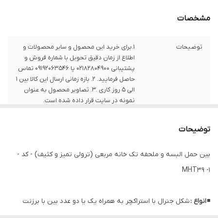
مشخصات
توضیحات
1.برای خرید این محصول و سایر محصولات و
اطلاع از زمان دقیق تحویل با شماره فروش و
پشتیبانی 02182804900 یا 09192063546 تماس
حاصل فرمایید. 2. بازه زمانی ارسال این کالا بین 1
الی 5 روز کاری .3. تصاویر محصول به عنوان
نمونه در سایت قرار داده شده است.
توضیحات
بین حمل البسه و ملحفه تک خانه مربعی (ترولی تمیز و کثیف) - کد -
MHT39 -1
◾
انواع :
شکل جنرال با استراکچر به همراه یک یا دو عدد بین با برزنت
کانتینری