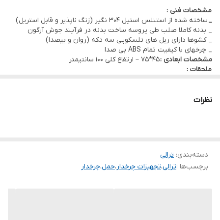
مشخصات فنی :
_
ساخته شده از استنلس استیل 304 نگیر (زنگ ناپذیر و قابل استریل)
_ بدنه کاملا صلب طی پروسه ساخت بدنه در فرآیند جوش آرگون
_ کشوها دارای ریل های تلسکوپی سه تکه (روان و بیصدا)
_ چرخهای با کیفیت تمام ABS بی صدا
مشخصات ابعادی :
45*75 – ارتفاع کلی 100 سانتیمتر
ملحقات :
✓ گارد طبقه بالا ✓ میز جانبی تاشو
✓ تخته شوک ✓ پایه سرم
✓ سه راهی برق
نظرات
دسته‌بندی
:
ترالی
برچسب‌ها :
ترالی
،
تجهیزات چرخدار
،
حمل
،
چرخدار