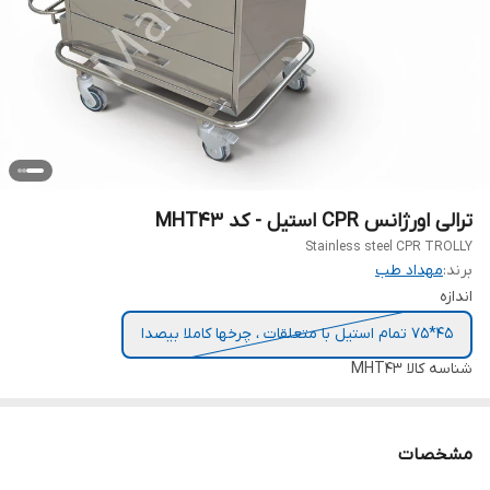
ترالی اورژانس CPR استیل - کد MHT43
Stainless steel CPR TROLLY
برند:
مهداد طب
اندازه
45*75 تمام استیل با متعلقات ، چرخها کاملا بیصدا
شناسه کالا
MHT43
مشخصات