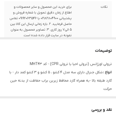
نکات
برای خرید این محصول و سایر محصولات و
اطلاع از زمان دقیق تحویل با شماره فروش و
پشتیبانی 02182804900 یا 09192063546 تماس
حاصل فرمایید. 2. بازه زمانی ارسال این کالا بین
5 الی7 روز کاری .3. تصاویر محصول به عنوان
نمونه در سایت قرار داده شده است.
توضیحات
ترولی اورژانس (ترولی احیا یا ترولی CPR) - کد MHT43
انواع :
شکل جنرال دارای سه مدل 4 کشو ، 5 کشو و 3 کشو کمد دار - با
گارد طبقه بالا -به همراه گارد محافظ زیرین براب حفاظت از بدنه حین
حرکت
کاربرد :
قرارگیری دارو ها و ملزومات لازم در بخشهای اورژانس بیمارستانها
و یا درمانگاه ها
نقد و بررسی