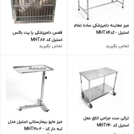
میز معاینه دامپزشکی ساده تمام
استیل - کدMHT84
قفس دامپزشکی یا پت باکس
استیل کد MHT87
تماس بگیرید
تماس بگیرید
ترالی ست جراحی اتاق عمل
میز مایو بیمارستانی استیل مدل
استیل کد -MHT24
لبه دار کد - MHT210-2