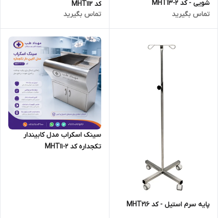
شویی - کد MHT13-2
کد MHT112
تماس بگیرید
تماس بگیرید
سینک اسکراب مدل کابیندار
تکجداره کد MHT11-2
پایه سرم استیل - کد MHT216