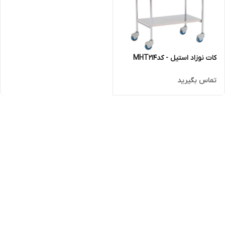
کات نوزاد استیل - کدMHT214
تماس بگیرید