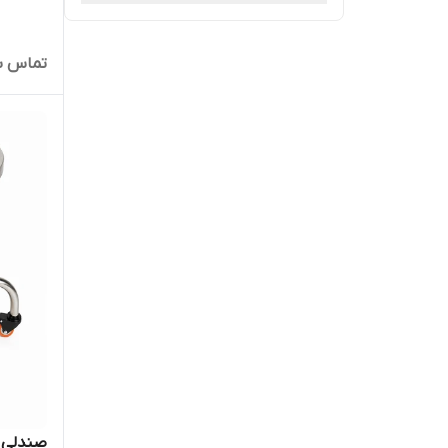
تماس ب
صندلی ت