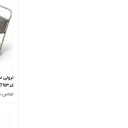
ترولی ن
کدMHT913
تماس ب