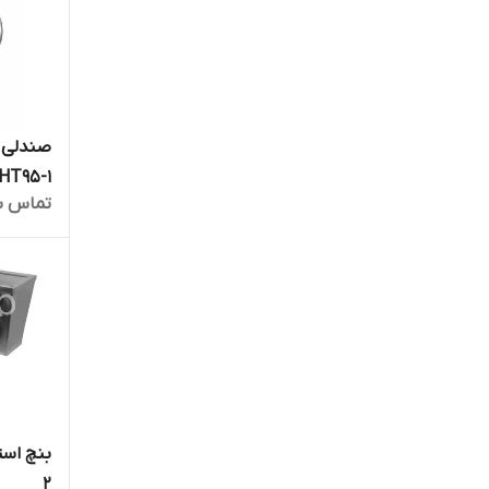
HT95-1
تماس ب
2