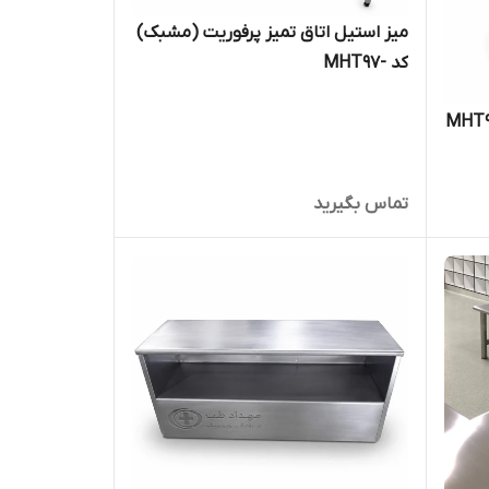
میز استیل اتاق تمیز پرفوریت (مشبک)
کد -MHT97
تماس بگیرید