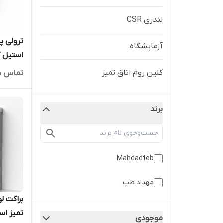
لندری CSR
ترولی پ
آزمایشگاه
استیل کد913
کلین روم اتاق تمیز
تماس ب
برند
Mahdadteb
مهداد طب
براکت ل
تمیز استیل
موجودی