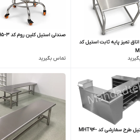
صندلی استیل کلین روم کد MHT95-3
صندلی اتاق تمیز پایه ثابت استیل کد
M
گیرید
تماس بگیرید
بنچ استیل طرح سفارشی کد MHT94-