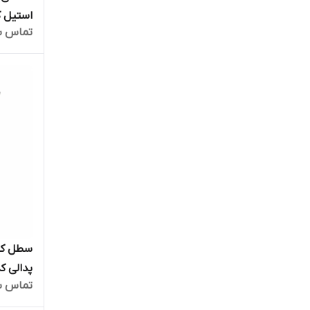
استیل کد 5-6
تماس ب
سطل کلی
پدالی کدMHT916
تماس ب