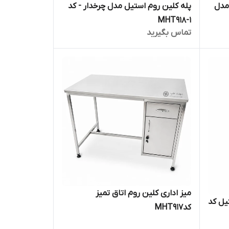
 مدل
پله کلین روم استیل مدل چرخدار - کد
MHT918-1
تماس بگیرید
میز اداری کلین روم اتاق تمیز
یل کد
کدMHT917