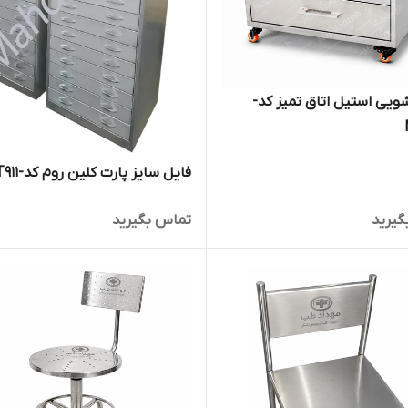
ویی استیل اتاق تمیز کد-
فایل سایز پارت کلین روم کد-MHT911
گیرید
تماس بگیرید