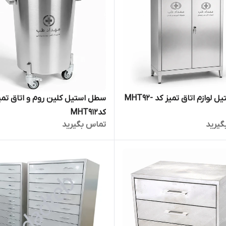
کمد استیل لوازم اتاق تمیز کد MHT92-
سطل استیل کلین روم و اتاق تمی
کدMHT912
گیرید
تماس بگیرید