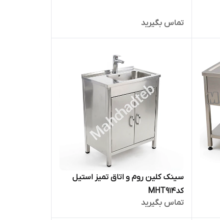
تماس بگیرید
سینک کلین روم و اتاق تمیز استیل
کدMHT914
تماس بگیرید