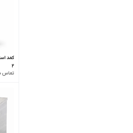
2
تماس ب