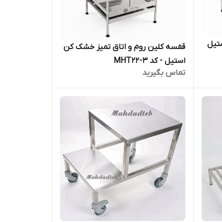
ستیل
قفسه کلین روم و اتاق تمیز خشک کن
استیل - کد 3-MHT22
تماس بگیرید