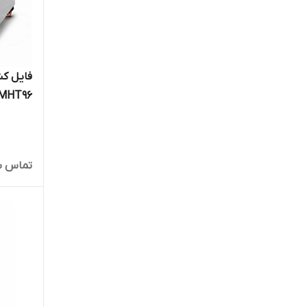
فایل کش
MHT96
تماس ب