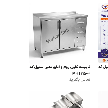
یل کد
کابینت کلین روم و اتاق تمیز استیل کد
MHT215-3
تماس بگیرید