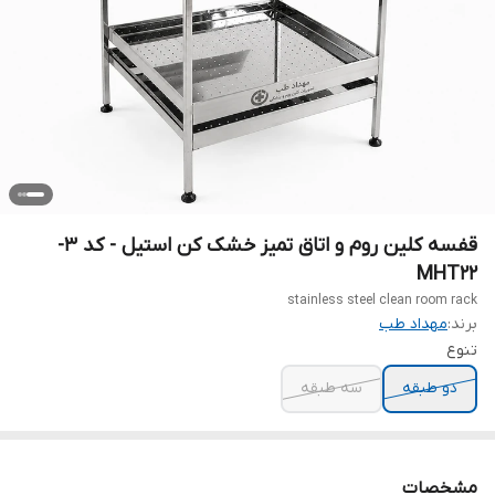
قفسه کلین روم و اتاق تمیز خشک کن استیل - کد 3-
MHT22
stainless steel clean room rack
برند:
مهداد طب
تنوع
دو طبقه
سه طبقه
مشخصات