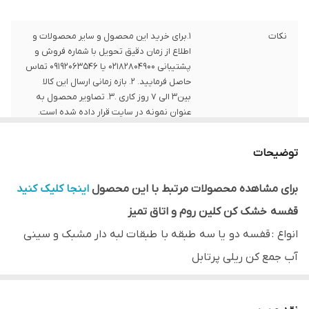
نکات
1.برای خرید این محصول و سایر محصولات و
اطلاع از زمان دقیق تحویل با شماره فروش و
پشتیبانی 02182804900 یا 09192063546 تماس
حاصل فرمایید. 2. بازه زمانی ارسال این کالا
بین3 الی 7 روز کاری .3. تصاویر محصول به
عنوان نمونه در سایت قرار داده شده است.
توضیحات
برای مشاهده محصولات مرتبط با این محصول
اینجا کلیک کنید
قفسه خشک کن کلین روم و اتاق تمیز
انواع :
قفسه دو یا سه طبقه با طبقات لبه دار مشبک و سینی
آب جمع کن ریلی پرتابل
کاربرد
:
چیده مان ظروف ، ادوات و لوازم در محیط های کاملا
بهداشتی مثل اتاقهای تمیز و کلین روم به منظور خشک شدن