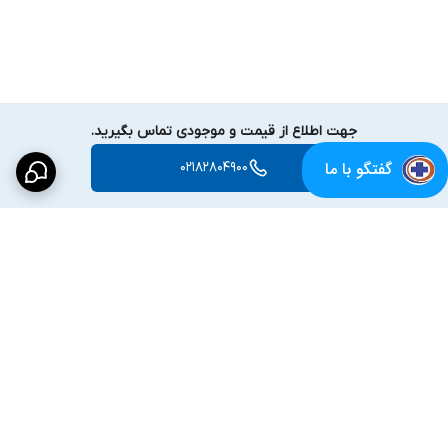
جهت اطلاع از قیمت و موجودی تماس بگیرید.
گفتگو با ما
02182804900
برگشت به بالا