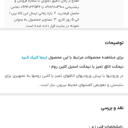
اطلاع از زمان دقیق تحویل با شماره فروش و
پشتیبانی 02182804900 یا 09192063546 تماس
حاصل فرمایید. 2. بازه زمانی ارسال این کالا بین 1
الی 5 روز کاری .3. تصاویر محصول به عنوان
نمونه در سایت قرار داده شده است.
توضیحات
برای مشاهده محصولات مرتبط با این محصول
اینجا کلیک کنید
نیمکت اتاق تمیز یا نیمکت استیل کلین روم :
در ورودیها یا پیش ورودیهای اتاقهای تمیز یا کلین رومها به تجهیزی برای
نشستن و تعویض کفشهای محیط بیرون نیاز است .
با توجه به الزامات و شرایط موجود در اتاقهای تمیز نمی توان با کفشهای
محیط بیرون و آلودگیهای احتمالی آغشته به آن به محیط کلین روم وارد
نقد و بررسی
شد .
لذا کاربرد نیکت اتاق تمیز یا نیمکت کلین روم نمود پیدا می کند .
با
مشخصات فنی زیر :