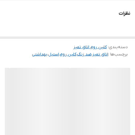
سطل کلین روم اتاق تمیز استیل پدالی چه خصوصیاتی باید داشته باشد
نظرات
؟
بدنه تمام استنلس استیل 304 زنگ ناپذیر و استریل شونده
دارای درب با مکانیزم پدالی با کلیه قطعات از استیل
دسته‌بندی
:
کلین روم اتاق تمیز
با طراحی خاص برای دور کردن و جداسازی هرنوع آلودگی از محیط اتاق
برچسب‌ها :
اتاق تمیز
،
ضد زنگ
،
کلین روم
،
استیل
،
بهداشتی
تمیز یا کلین روم
اطلاعات تکمیلی:
برای مطالعه مقاله جامع تر درباره
سطل کلین روم اتاق
تمیز استیل
،
اینجا کلیک کنید
.