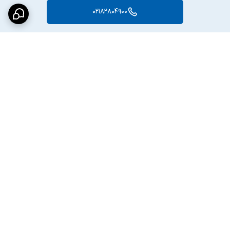
02182804900
برگشت به بالا
پشتیبانی متعهدانه
16 سال سابقه تولید