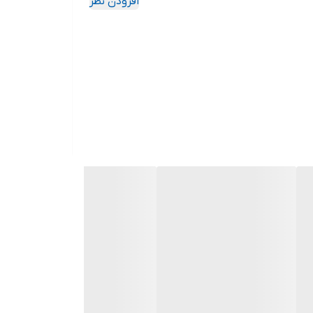
افزودن نظر
خلخل
(که محل تجمع باکتری نمی‌شود) و
قابلیت
 بدون تغییر در محیط‌های مرطوب و استریل عملکرد خود را حفظ