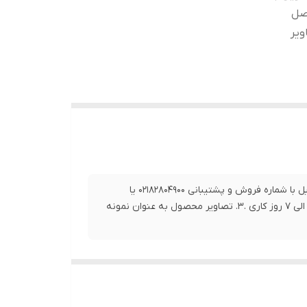
0919 تماس حاصل
ن 3 الی 7 روز کاری .3. تصاویر
1.برای خرید این محصول و سایر محصولات و اطلاع از زمان دقیق تحویل با شماره فروش و پشتیبانی 02182804900 یا
09192063546 تماس حاصل فرمایید. 2. بازه زمانی ارسال این کالا بین 3 الی 7 روز کاری .3. تصاویر محصول به عنوان نمونه