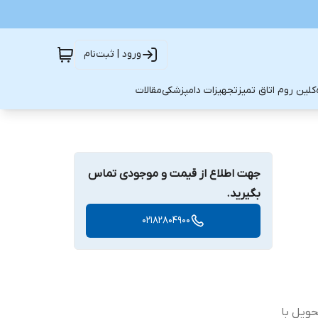
ورود | ثبت‌نام
کلین روم اتاق تمیز
تجهیزات دامپزشکی
مقالات
جهت اطلاع از قیمت و موجودی تماس
بگیرید.
02182804900
حویل با