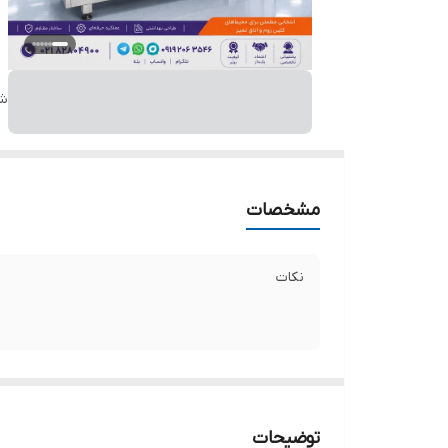
شن
مشخصات
نکات
توضیحات