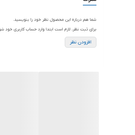
طول سفارشی:
بر اساس ابعاد دقیق محل نصب و نیا
نوع ساخت:بدنه
اصلی S شکل یک تکه جهت استحکام هرچه بیشتر و به حدااقل رساندن درزها ، با بدنه مستحکم و رویه ضخیم تقویت‌شده برای تحمل وزن بالا
شما هم درباره این محصول نظر خود را بنویسید.
کاربرد اصلی:
ورودی کلین‌روم، اتاق تمیز، اتاق‌های 
برای ثبت نظر، لازم است ابتدا وارد حساب کاربری خود شو
چرا استیل 304؟
افزودن نظر
استیل گرید 304 یکی از بهترین متریال‌ها برای محیط‌های حساس است. این آلیاژ دارای
استریل‌سازی با مواد شیمیایی قوی
کند.
مزایای کلیدی بنچ استیل مهداد طب
✅
ساخت سفارشی:
طول بنچ دقیقاً مطابق با ابعاد ف
✅
مقاومت ساختاری بالا:
بدنه مستحکم و رویه ضخی
✅
طراحی ارگونومیک:
ارتفاع 60 سانتی‌متر مناسب برای نشستن راحت
✅
حفظ استانداردهای GMP:
مناسب برای صنایع داروی
✅
نگهداری آسان:
سطح صاف استیل با یک دستمال م
✅
ظاهر حرفه‌ای:
طراحی مینیمال و استیل که محیط ر