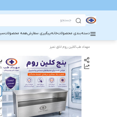
دسته‌بندی محصولات
خانه
پیگیری سفارش
همه محصولات
سین
مهداد طب
/
کلین روم اتاق تمیز
بن
ch
بر
ان
دس
بر
ن