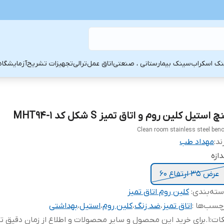
ک اسکراب
سینک بیمارستانی ، صنعتی
اتاق عمل
ترالی
تجهیزات تشریح
آزمایشگاه
چ استیل کلین روم و اتاق تمیز S شکل کد MHT94-1
Clean room stainless steel ben
ند:
مهداد طب
دازه
عرض 35 ارتفاع 60
ته‌بندی
:
کلین روم اتاق تمیز
چسب‌ها :
اتاق تمیز
،
ضد زنگ
،
کلین روم
،
استیل
،
بهداشتی
کات
:
1.برای خرید این محصول و سایر محصولات و اطلاع از زمان دقیق ت