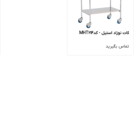
کات نوزاد استیل - کدMHT214
تماس بگیرید