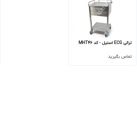
ترالی ECG استیل - کد MHT46
تماس بگیرید