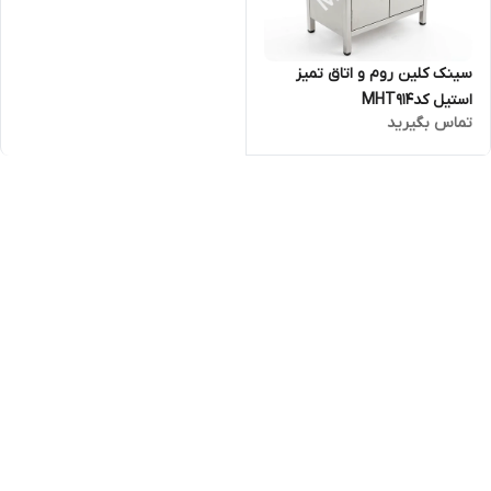
سینک کلین روم و اتاق تمیز
استیل کدMHT914
تماس بگیرید