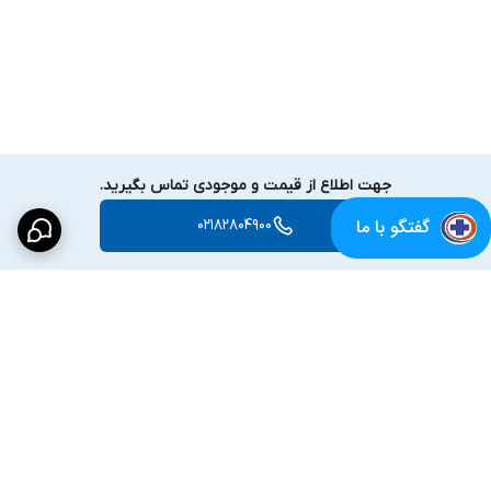
جهت اطلاع از قیمت و موجودی تماس بگیرید.
گفتگو با ما
02182804900
برگشت به بالا