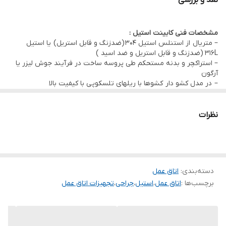
نقد و بررسی
مشخصات فنی کابینت استیل :
– متریال از استنلس استیل 304 (ضدزنگ و قابل استریل) یا استیل
316L (ضدزنگ و قابل استریل و ضد اسید )
– استراکچر و بدنه مستحکم طی پروسه ساخت در فرآیند جوش لیزر یا
آرگون
– در مدل کشو دار کشوها با ریلهای تلسکوپی با کیفیت بالا
پارامترهای ابعادی :
نوع زمینی :
ابعاد کلی طول بر اساس محل نصب ، با عرضهای استاندارد 60
و 50 و ارتفاع 85
نظرات
دسته‌بندی
:
اتاق عمل
برچسب‌ها :
اتاق عمل
،
استیل
،
جراحی
،
تجهیزات اتاق عمل