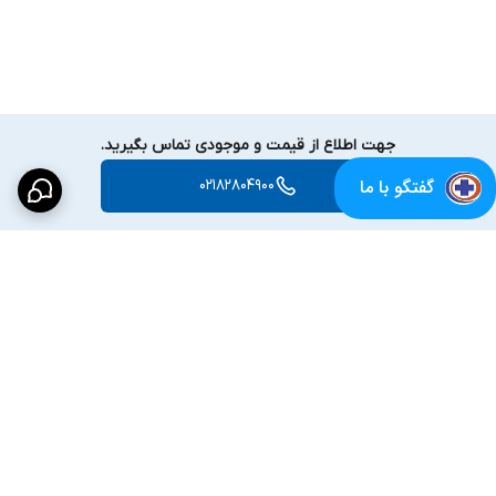
جهت اطلاع از قیمت و موجودی تماس بگیرید.
گفتگو با ما
02182804900
برگشت به بالا