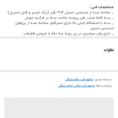
مشخصات فنی :
_ ساخته شده از استنلس استیل 304 نگیر (زنگ ناپذیر و قابل استریل)
_ بدنه کاملا صلب طی پروسه ساخت بدنه در فرآیند جوش
_ بدنه با استحکام خیلی بالا دارای استراکچر ساخته شده از پروفیل
استنلس استیل
_ دارای وان سراسری در زیر رویه سه تکه با خروجی فاضلاب
_ قابلیت نصب یک یا چند شیر شستشو ( انواع معمولی ، شاور دار و ... )
◾
مشخصات ابعادی :
60*150 سانتیمتر – ارتفاع 85 سانتیمتر
ملحقات :
نظرات
✓ پایه سرم ( قابل سفارش)
✓ قابل ساخت با ابعاد و طرح سفارشی
دسته‌بندی
:
تجهیزات دامپزشکی
برچسب‌ها :
تجهیزات دامی
،
دامپزشکی