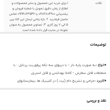
نکات
1.برای خرید این محصول و سایر محصولات و
اطلاع از زمان دقیق تحویل با شماره فروش و
پشتیبانی 02182804900 یا 09192063546 تماس
حاصل فرمایید. 2. بازه زمانی ارسال این کالا بین
5 الی 7 روز کاری .3. تصاویر محصول به عنوان
نمونه در سایت قرار داده شده است.
توضیحات
◾
انواع :
به صورت پایه دار – با دربهای سه تکه پرفوریت پرتابل - با
متعلقات قابل سفارش – کاملا بهداشتی و قابل استریل
◾
کاربرد :
جراحی و تشریح دام (پت ) در کلینیک ها ،بیمارستانهای
دامپزشکی و دانشکده های دامپزشکی
نقد و بررسی