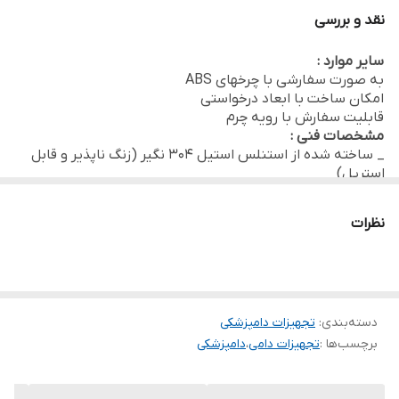
اطلاعات تکمیلی:
برای مطالعه مقاله جامع تر درباره
میز معاینه
نقد و بررسی
دامپزشکی
،
اینجا کلیک کنید
.
سایر موارد :
به صورت سفارشی با چرخهای ABS
امکان ساخت با ابعاد درخواستی
قابلیت سفارش با رویه چرم
مشخصات فنی :
_ ساخته شده از استنلس استیل 304 نگیر (زنگ ناپذیر و قابل
استریل)
_ بدنه کاملا صلب طی پروسه ساخت در فرآیند جوش آرگون
نظرات
دسته‌بندی
:
تجهیزات دامپزشکی
برچسب‌ها :
تجهیزات دامی
،
دامپزشکی