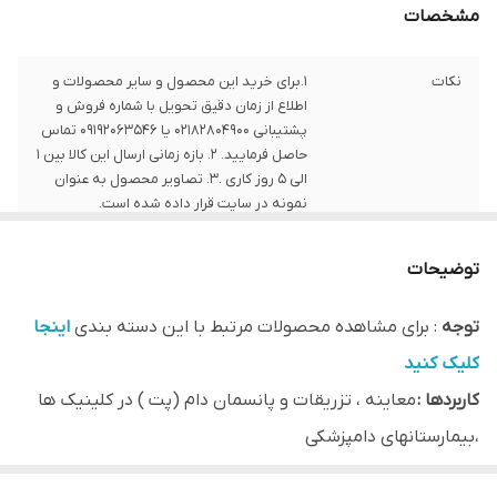
مشخصات
نکات
1.برای خرید این محصول و سایر محصولات و
اطلاع از زمان دقیق تحویل با شماره فروش و
پشتیبانی 02182804900 یا 09192063546 تماس
حاصل فرمایید. 2. بازه زمانی ارسال این کالا بین 1
الی 5 روز کاری .3. تصاویر محصول به عنوان
نمونه در سایت قرار داده شده است.
توضیحات
توجه
: برای مشاهده محصولات مرتبط با این دسته بندی
اینجا
کلیک کنید
کاربردها :
معاینه ، تزریقات و پانسمان دام (پت ) در کلینیک ها
،بیمارستانهای دامپزشکی
نوع ابعاد
: طول 120 - طول 150 -
ابعاد جنرال و سفارشی