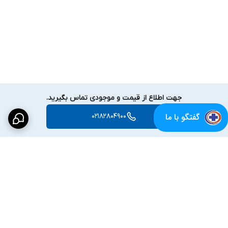
جهت اطلاع از قیمت و موجودی تماس بگیرید.
گفتگو با ما
02182804900
برگشت به بالا