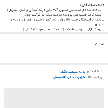
◾
مشخصات فنی :
_ ساخته شده از استنلس استیل 304 نگیر (زنگ ناپذیر و قابل استریل)
_ بدنه کاملا صلب طی پروسه ساخت بدنه در فرآیند جوش
_ بدنه با استحکام خیلی بالا دارای استراکچر داخلی در کف، زیر رویه و
ستونها
_ رویه دارای خروجی مایعات (خونابه و سایر موارد احتمالی)
_ دارای لگن پرتابل
◾
مشخصات ابعادی :
60*120 سانتیمتر – ارتفاع 85 سانتیمتر
◾
ملحقات :
نظرات
✓ پایه سرم ( قابل سفارش)
✓ لگن پرتابل
✓ قابل ساخت با ابعاد و طرح سفارشی
دسته‌بندی
:
تجهیزات دامپزشکی
برچسب‌ها :
تجهیزات دامی
،
دامپزشکی