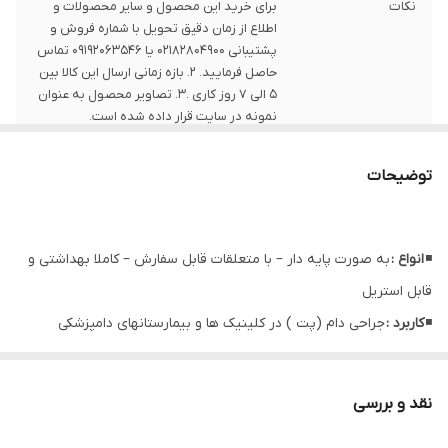
نکات
برای خرید این محصول و سایر محصولات و
اطلاع از زمان دقیق تحویل با شماره فروش و
پشتیبانی 02182804900 یا 09192063546 تماس
حاصل فرمایید. 2. بازه زمانی ارسال این کالا بین
5 الی 7 روز کاری .3. تصاویر محصول به عنوان
نمونه در سایت قرار داده شده است.
توضیحات
◾
انواع :
به صورت پایه دار – با متعلقات قابل سفارش – کاملا بهداشتی و
قابل استریل
◾
کاربرد :
جراحی دام (پت ) در کلینیک ها و بیمارستانهای دامپزشکی
نقد و بررسی