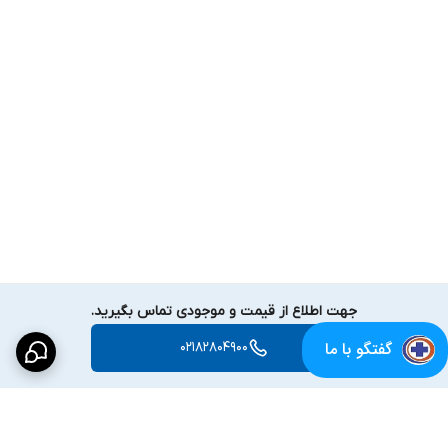
جهت اطلاع از قیمت و موجودی تماس بگیرید.
گفتگو با ما
02182804900