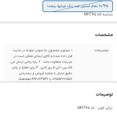
45*60 تمام استیل ضد زنگ چرخها بیصدا
شناسه کالا
MHT45
مشخصات
توضیحات
1. تصاویر محصول به عنوان نمونه در سایت
قرار داده شده و کالای ارسالی ممکن است در
جزییات متفاوت باشد . 2. بازه زمانی ارسال این
کالا بین 1 الی 5 روز کاری . 3.برای اطلاع از زمان
دقیق ارسال با شماره فروش و پشتیبانی
02155277557 یا 09192063546هماهنگ
فرمایید.
توضیحات
نکات
برای خرید محصولات سفارشی یا هرگونه سوال
درباره طرح و ابعاد ، با شماره های شرکت تماس
ترالی کوتر - کد MHT45
حاصل فرمایید .