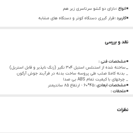
◾
انواع :
دارای دو کشو سرتاسری زیر هم
◾
کاربرد :
قرار گیری دستگاه کوتر و دستگاه های مشابه
نقد و بررسی
◾
مشخصات فنی :
_
ساخته شده از استنلس استیل 304 نگیر (زنگ ناپذیر و قابل استریل)
_ بدنه کاملا صلب طی پروسه ساخت بدنه در فرآیند جوش آرگون
_ چرخهای با کیفیت تمام ABS بی صدا
◾
مشخصات ابعادی :
45*60 - ارتفاع 85 سانتیمتر
◾
ملحقات :
✓ گارد طبقه بالا
نظرات