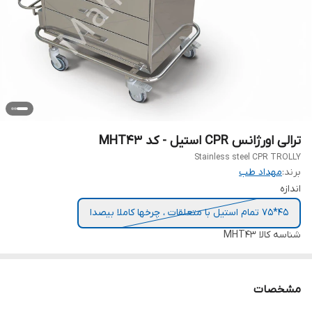
ترالی اورژانس CPR استیل - کد MHT43
Stainless steel CPR TROLLY
برند:
مهداد طب
اندازه
45*75 تمام استیل با متعلقات ، چرخها کاملا بیصدا
شناسه کالا
MHT43
مشخصات