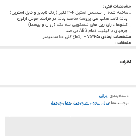
مشخصات فنی :
_
ساخته شده از استنلس استیل 304 نگیر (زنگ ناپذیر و قابل استریل)
_ بدنه کاملا صلب طی پروسه ساخت بدنه در فرآیند جوش آرگون
_ کشوها دارای ریل های تلسکوپی سه تکه (روان و بیصدا)
_ چرخهای با کیفیت تمام ABS بی صدا
مشخصات ابعادی :
45*75 – ارتفاع کلی 100 سانتیمتر
ملحقات :
✓ گارد طبقه بالا ✓ میز جانبی تاشو
✓ تخته شوک ✓ پایه سرم
✓ سه راهی برق
نظرات
دسته‌بندی
:
ترالی
برچسب‌ها :
ترالی
،
تجهیزات چرخدار
،
حمل
،
چرخدار