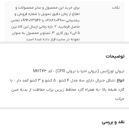
نکات
برای خرید این محصول و سایر محصولات و
اطلاع از زمان دقیق تحویل با شماره فروش و
پشتیبانی 02182804900 یا 09192063546 تماس
حاصل فرمایید. 2. بازه زمانی ارسال این کالا بین
5 الی7 روز کاری .3. تصاویر محصول به عنوان
نمونه در سایت قرار داده شده است.
توضیحات
ترولی اورژانس (ترولی احیا یا ترولی CPR) - کد MHT43
انواع :
شکل جنرال دارای سه مدل 4 کشو ، 5 کشو و 3 کشو کمد دار - با
گارد طبقه بالا -به همراه گارد محافظ زیرین براب حفاظت از بدنه حین
حرکت
کاربرد :
قرارگیری دارو ها و ملزومات لازم در بخشهای اورژانس بیمارستانها
و یا درمانگاه ها
نقد و بررسی