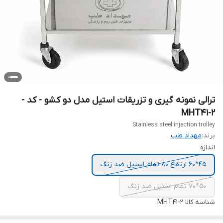
ترالی نمونه گیری و تزریقات استیل مدل دو کشو - کد -
MHT41-2
Stainless steel injection trolley
برند:
مهداد طب
اندازه
45*60 ارتفاع 80 تمام استیل ضد زنگ
50*70 تمام استیل ضد زنگ
شناسه کالا
MHT41-2