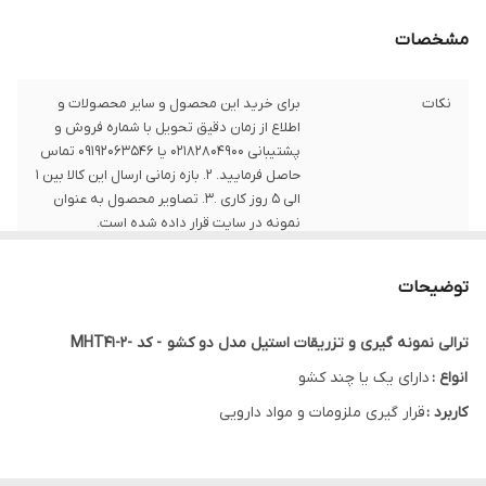
مشخصات
نکات
برای خرید این محصول و سایر محصولات و
اطلاع از زمان دقیق تحویل با شماره فروش و
پشتیبانی 02182804900 یا 09192063546 تماس
حاصل فرمایید. 2. بازه زمانی ارسال این کالا بین 1
الی 5 روز کاری .3. تصاویر محصول به عنوان
نمونه در سایت قرار داده شده است.
توضیحات
ترالی نمونه گیری و تزریقات استیل مدل دو کشو - کد -MHT41-2
انواع :
دارای یک یا چند کشو
کاربرد :
قرار گیری ملزومات و مواد دارویی