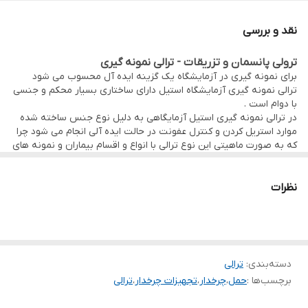
نقد و بررسی
ترولی پانسمان و تزریقات - ترالی نمونه گیری
برای نمونه گیری در آزمایشگاه یک گزینه ایده آل محسوب می شود
ترالی نمونه گیری آزمایشگاه استیل دارای ساختاری بسیار محکم و جنسی
با دوام است .
در ترالی نمونه گیری استیل آزمایگاهی به دلیل نوع جنس ساخته شده
موارد استریل کردن و کنترل عفونت در حالت ایده آلی انجام می شود چرا
که به صورت ماهیتی این نوع ترالی با انواع و اقسام بیماران و نمونه های
آزمیش آنها از نزدیک در تماس است
ترالی تزریقات یا ترالی نمونه گیری استیل در مدلهای
بدون کشو ،دارای
یک یا چند کشو قابل ساخت است
نظرات
کاربرد :
قرار گیری نمونه های آزمایشی ، سرنگ ،ملزومات و مواد دارویی
مشخصات :
_ ساخته شده از استنلس استیل 304 نگیر (زنگ ناپذیر و قابل استریل)
_ بدنه کاملا صلب طی پروسه ساخت بدنه در فرآیند جوش آرگون
_ چرخهای با کیفیت تمام ABS بی صدا
دسته‌بندی
:
ترالی
ابعاد عمومی :
45*60 و 70*50 سانتیمتر – ارتفاع 85 سانتیمتر
برچسب‌ها :
حمل
،
چرخدار
،
تجهیزات چرخدار
،
ترالی
◾
ملحقات :
گارد استیل طبقه بالا