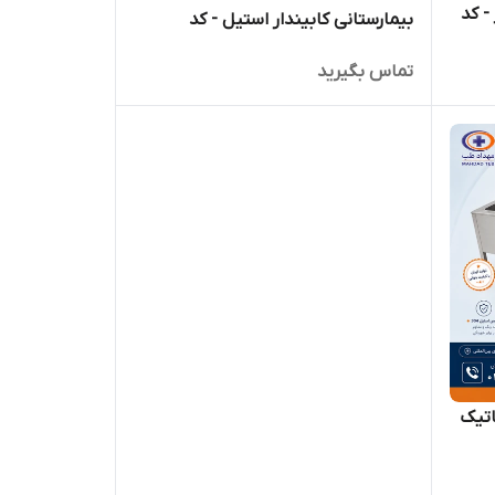
سینک نوزاد تمام استیل کابیندار - کد
بیمارستانی کابیندار استیل - کد
MHT13-1
تماس بگیرید
اتیک