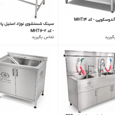
کوپی - کد MHT14
سینک شستشوی نوزاد استیل پایه
- کد MHT16-2
گیرید
تماس بگیرید