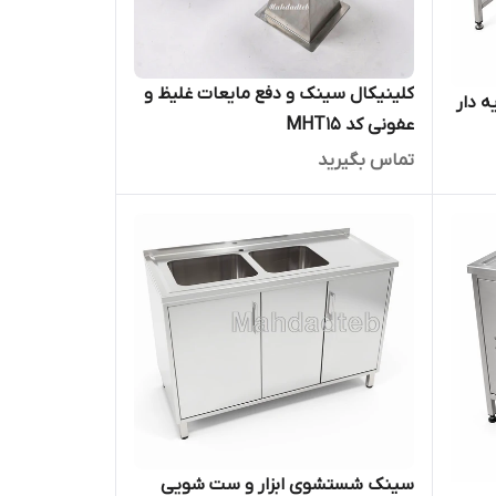
کلینیکال سینک و دفع مایعات غلیظ و
 دار
عفونی کد MHT15
تماس بگیرید
سینک شستشوی ابزار و ست شویی