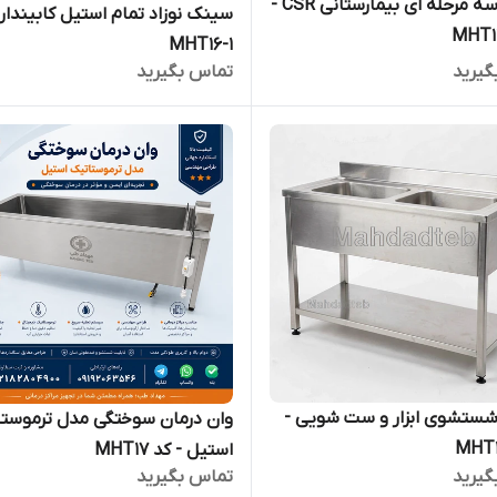
سینک سه مرحله ای بیمارستانی CSR -
MHT16-1
گیرید
تماس بگیرید
سینک شستشوی ابزار و ست شویی -
وان درمان سوختگی مدل ترموست
استیل - کد MHT17
گیرید
تماس بگیرید