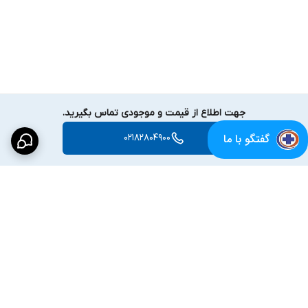
جهت اطلاع از قیمت و موجودی تماس بگیرید.
گفتگو با ما
02182804900
برگشت به بالا