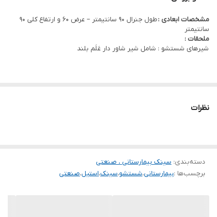
مشخصات ابعادی :
طول جنرال 90 سانتیمتر – عرض 60 و ارتفاع کلی 90
سانتیمتر
ملحقات :
شیرهای شستشو : شامل شیر شاور دار عَلَم بلند
نظرات
دسته‌بندی
:
سینک بیمارستانی ، صنعتی
برچسب‌ها :
بیمارستانی
،
شستشو
،
سینک
،
استیل
،
صنعتی