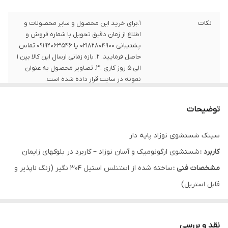
نکات
1.برای خرید این محصول و سایر محصولات و
اطلاع از زمان دقیق تحویل با شماره فروش و
پشتیبانی 02182804900 یا 09192063546 تماس
حاصل فرمایید. 2. بازه زمانی ارسال این کالا بین 1
الی 5 روز کاری .3. تصاویر محصول به عنوان
نمونه در سایت قرار داده شده است.
توضیحات
سینک شستشوی نوزاد پایه دار
کاربرد :
شستشوی ارگونومیک و آسان نوزاد – کاربرد در بلوکهای زایمان
مشخصات فنی :
ساخته شده از استنلس استیل 304 نگیر (زنگ ناپذیر و
قابل استریل)
انواع :
پایه دار و کابین دار
نقد و بررسی