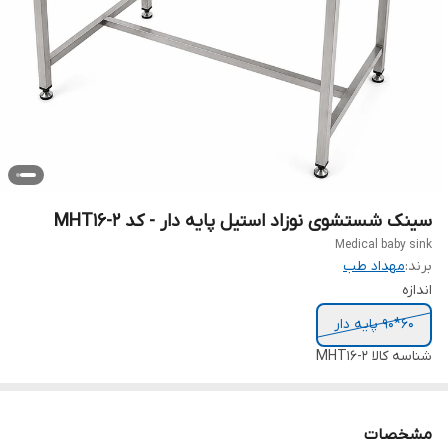
سینک شستشوی نوزاد استیل پایه دار - کد MHT16-2
Medical baby sink
برند:
مهداد طب
اندازه
60*90 پایه دار
شناسه کالا
MHT16-2
مشخصات