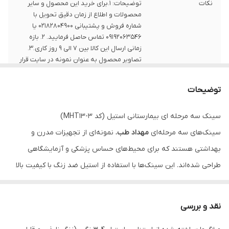
نکات
توضیحات: 1.برای خرید این محصول و سایر
محصولات و اطلاع از زمان دقیق تحویل با
شماره فروش و پشتیبانی 02182804900 یا
09192063546 تماس حاصل فرمایید. 2. بازه
زمانی ارسال این کالا بین 7 الی 9 روز کاری.3.
تصاویر محصول به عنوان نمونه در سایت قرار
داده شده است
توضیحات
سینک سه مرحله ای بیمارستانی استیل (کد MHT13-3)
سینک‌های سه مرحله‌ای
مهداد طب
، نمونه‌ای از تجهیزات مدرن و
بهداشتی هستند که برای محیط‌های حساس پزشکی و آزمایشگاهی
طراحی شده‌اند. این سینک‌ها با استفاده از استیل ضد زنگ با کیفیت بالا
ساخته شده و مقاومت فوق‌العاده‌ای در برابر خوردگی و ضربه دارند.
برای مطالعه راهنمی جامع خرید و استفاده سینک سه مرحله ای ،
اینجا
نقد و بررسی
کلیک کنید