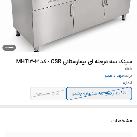
سینک سه مرحله ای بیمارستانی CSR - کد MHT13-3
sink
برند:
مهداد طب
اندازه
60*190 ارتفاع 85 با دیواره پشتی
اندازه سفارشی
مشخصات