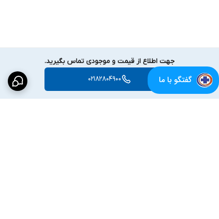
جهت اطلاع از قیمت و موجودی تماس بگیرید.
گفتگو با ما
02182804900
برگشت به بالا