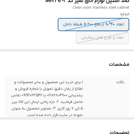
کمد استیل لوازم اتاق تمیز کد MHT92-2
Clean room stainless steel cabinet
اندازه
ابعاد 40*90 ارتفاع 200 5 طبقه داخل
ابعاد و طرح قابل سفارش
مشخصات
نکات
1.برای خرید این محصول و سایر محصولات و
اطلاع از زمان دقیق تحویل با شماره فروش و
پشتیبانی 02182804900 یا 09192063546 تماس
حاصل فرمایید. 2. بازه زمانی ارسال این کالا بین
5 الی 7 روز کاری .3. تصاویر محصول به عنوان
نمونه در سایت قرار داده شده است.
توضیحات