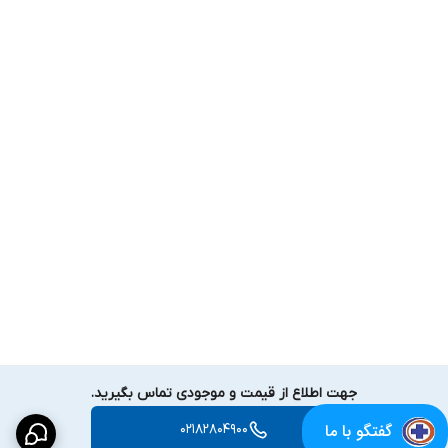
جهت اطلاع از قیمت و موجودی تماس بگیرید.
گفتگو با ما
02182804900