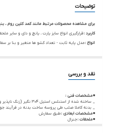
توضیحات
برای مشاهده محصولات مرتبط مانند کمد کلین روم ، بنچ ها
کاربرد :
قرارگیری انواع سایز پارت ، پانچ و دای و سایر م
انواع :
مدل پایه ثابت - تعداد کشو ها متغیر و بنا بر سف
نقد و بررسی
◾
مشخصات فنی :
_ ساخته شده از استنلس استیل 304 نگیر (زنگ ناپذیر و قابل استریل)
_ بدنه کاملا صلب طی پروسه ساخت بدنه در فرآیند ج
◾
مشخصات ابعادی :
طبق سفارش
◾
ملحقات :
جنرال