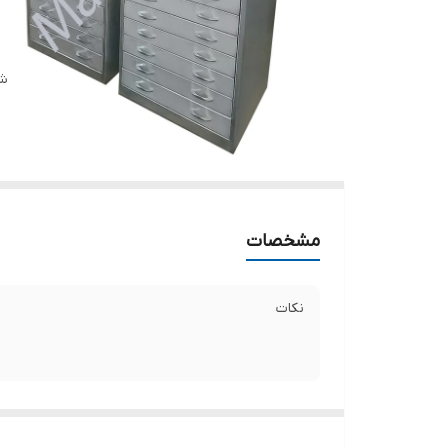
شن
مشخصات
نکات