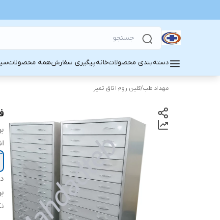
دسته‌بندی محصولات
خانه
پیگیری سفارش
همه محصولات
سین
مهداد طب
/
کلین روم اتاق تمیز
فا
بر
ان
دس
بر
ن