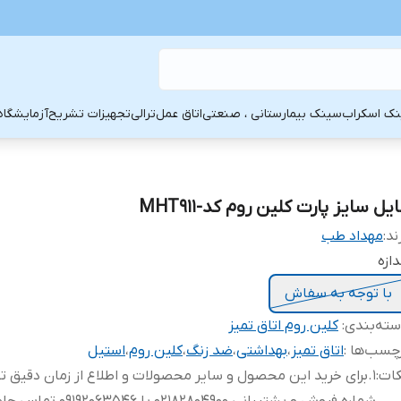
ک اسکراب
سینک بیمارستانی ، صنعتی
اتاق عمل
ترالی
تجهیزات تشریح
آزمایشگاه
یل سایز پارت کلین روم کد-MHT911
ند:
مهداد طب
دازه
با توجه به سفاش
ته‌بندی
:
کلین روم اتاق تمیز
چسب‌ها :
اتاق تمیز
،
بهداشتی
،
ضد زنگ
،
کلین روم
،
استیل
کات
:
1.برای خرید این محصول و سایر محصولات و اطلاع از زمان دقیق ت