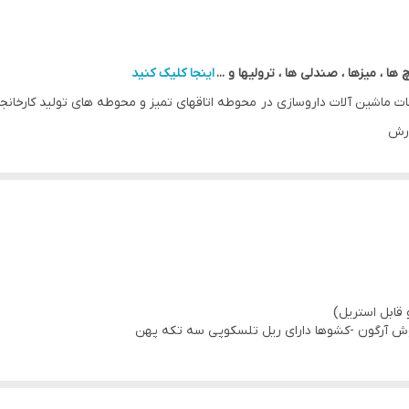
 ، میزها ، صندلی ها ، ترولیها و ...
اینجا کلیک کنید
لحقات ماشین آلات داروسازی در محوطه اتاقهای تمیز و محوطه های تولید کارخان
ارش
وش آرگون -کشوها دارای ریل تلسکوپی سه تکه پهن