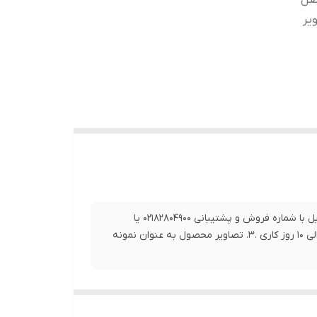
0919 تماس حاصل
ی 10 روز کاری .3. تصاویر
1.برای خرید این محصول و سایر محصولات و اطلاع از زمان دقیق تحویل با شماره فروش و پشتیبانی 02182804900 یا
09192063546 تماس حاصل فرمایید. 2. بازه زمانی ارسال این کالا بین7 الی 10 روز کاری .3. تصاویر محصول به عنوان نمونه