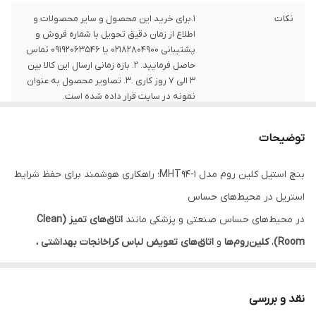
نکات
1.برای خرید این محصول و سایر محصولات و
اطلاع از زمان دقیق تحویل با شماره فروش و
پشتیبانی 02182804900 یا 09192063546 تماس
حاصل فرمایید. 2. بازه زمانی ارسال این کالا بین
3 الی 7 روز کاری .3. تصاویر محصول به عنوان
نمونه در سایت قرار داده شده است.
توضیحات
بنچ استیل کلین روم مدل MHT94-1؛ راهکاری هوشمند برای حفظ شرایط
استریل در محیط‌های حساس
در محیط‌های حساس صنعتی و پزشکی مانند
اتاق‌های تمیز (Clean
Room)
،
کلین‌روم‌ها
و
اتاق‌های تعویض لباس کراخانجات بهداشتی ،
دارویی و مواد غذایی
، هرگونه آلودگی متقاطع می‌تواند نتایج فاجعه‌باری
داشته باشد.
بنچ استیل کلین روم مدل MHT94-1
، محصولی طراحی‌شده
نقد و بررسی
توسط
مهداد طب
با هدف تسهیل فرآیند تعویض لباس و کفش، بدون