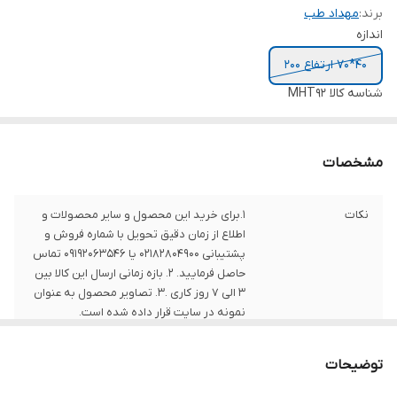
برند:
مهداد طب
اندازه
40*70 ارتفاع 200
شناسه کالا
MHT92
مشخصات
نکات
1.برای خرید این محصول و سایر محصولات و
اطلاع از زمان دقیق تحویل با شماره فروش و
پشتیبانی 02182804900 یا 09192063546 تماس
حاصل فرمایید. 2. بازه زمانی ارسال این کالا بین
3 الی 7 روز کاری .3. تصاویر محصول به عنوان
نمونه در سایت قرار داده شده است.
توضیحات