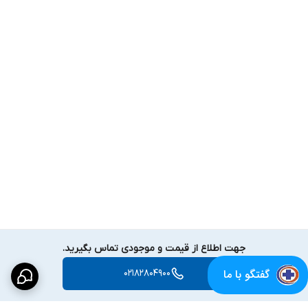
جهت اطلاع از قیمت و موجودی تماس بگیرید.
گفتگو با ما
02182804900