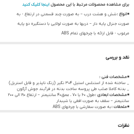
برای مشاهده محصولات مرتبط با این محصول
اینجا کلیک کنید
◾
انواع :
شش و هشت درب – به صورت چند قسمتی در ارتفاع - به
صورت جنرال پایه دار – دربها به صورت لولایی با دستگیره دو پایه
مرغوب - قابل ارائه با چرخهای تمام ABS
◾
کاربرد :
قرارگیری ابزار ، لوازم و تجهیزات در محوطه اتاقهای تمیز و
محوطه های تولید کارخانجات دارویی ، مواد غذایی ، بهداشتی آرایشی و ....
نقد و بررسی
◾
مشخصات فنی :
_ ساخته شده از استنلس استیل 304 نگیر (زنگ ناپذیر و قابل استریل)
_ بدنه کاملا صلب طی پروسه ساخت بدنه در فرآیند جوش آرگون
◾
مشخصات ابعادی :
طول 60 یا 70 ، عمق40 سانتیمتر – ارتفاع 190 الی 200
سانتیمتر – سقف به صورت افقی یا شیبدار
◾
ملحقات :
به صورت سفارشی با چرخهای ABS
نظرات