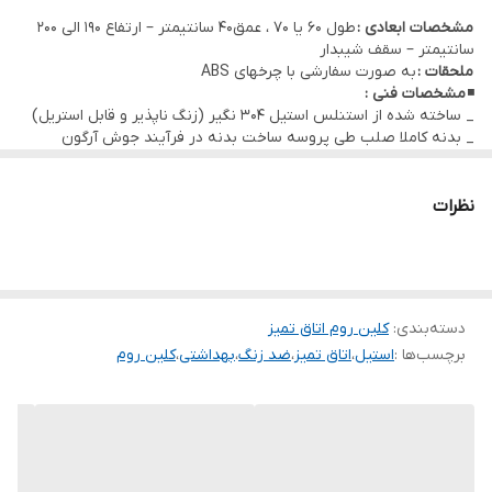
غذایی ، بهداشتی آرایشی و ....
مشخصات ابعادی :
طول 60 یا 70 ، عمق40 سانتیمتر – ارتفاع 190 الی 200
سانتیمتر – سقف شیبدار
ملحقات :
به صورت سفارشی با چرخهای ABS
◾
مشخصات فنی :
_ ساخته شده از استنلس استیل 304 نگیر (زنگ ناپذیر و قابل استریل)
_ بدنه کاملا صلب طی پروسه ساخت بدنه در فرآیند جوش آرگون
نظرات
دسته‌بندی
:
کلین روم اتاق تمیز
برچسب‌ها :
استیل
،
اتاق تمیز
،
ضد زنگ
،
بهداشتی
،
کلین روم