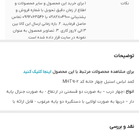
نکات
1.برای خرید این محصول و سایر محصولات و
اطلاع از زمان دقیق تحویل با شماره فروش و
پشتیبانی 02182804900 یا 09192063546 تماس
حاصل فرمایید. 2. بازه زمانی ارسال این کالا بین
3 الی 7روز کاری .3. تصاویر محصول به عنوان
نمونه در سایت قرار داده شده است.
توضیحات
برای مشاهده محصولات مرتبط با این محصول
اینجا کلیک کنید
کمد لباس استیل چهار خانه کد 2-MHT91
انواع :
چهار درب – به صورت دو قسمتی در ارتفاع - به صورت جنرال پایه
دار – دربها به صورت لولایی با دستگیره دو پایه مرغوب - قابل ارائه با
چرخهای تمام ABS
کاربرد :
قرار گیری لباس و لوازم شخصی افراد برای تعویض لباس و ورود
نقد و بررسی
به محدوده اتاقهای تمیز و محوطه های تولید کارخانجات دارویی ، مواد