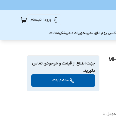
ورود | ثبت‌نام
کلین روم اتاق تمیز
تجهیزات دامپزشکی
مقالات
جهت اطلاع از قیمت و موجودی تماس
بگیرید.
02182804900
حویل با