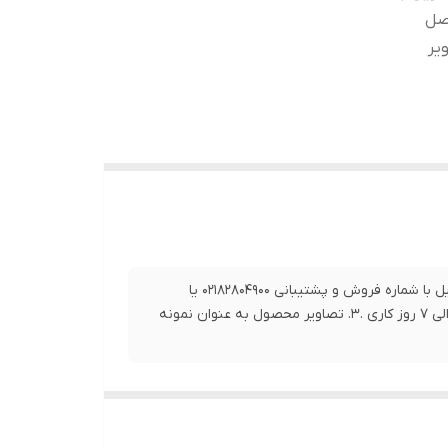
0919 تماس حاصل
لی 7 روز کاری .3. تصاویر
1.برای خرید این محصول و سایر محصولات و اطلاع از زمان دقیق تحویل با شماره فروش و پشتیبانی 02182804900 یا
09192063546 تماس حاصل فرمایید. 2. بازه زمانی ارسال این کالا بین3 الی 7 روز کاری .3. تصاویر محصول به عنوان نمونه