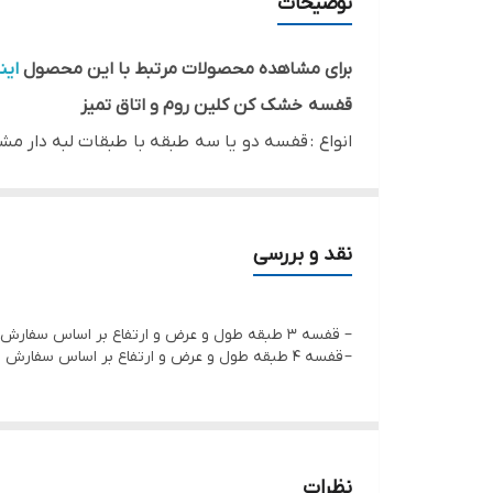
توضیحات
برای مشاهده محصولات مرتبط با این محصول
این
قفسه خشک کن کلین روم و اتاق تمیز
انواع :
قفسه دو یا سه طبقه با طبقات لبه دار مش
کاربرد
:
چیده مان ظروف ، ادوات و لوازم در محیط 
قفسه خشک کن کلین روم و اتاق تمیز چه ویژگیهای
جنس بدنه مطابق الزمات موجود در GMP در محیط های بهداشتی ، کلین روم و اتاق تمیز از استنلس استیل 304 در نظر گرفته می شود .
نقد و بررسی
در
قفسه خشک کن کلین روم
با جوش TIG استیل ساخته و مونتاژ میشود و دارای استحکام ساختاری بالایی است .
حفرات و سوراخهای موجود در کف طبقات برای خروج
– قفسه 3 طبقه طول و عرض و ارتفاع بر اساس سفارش
– قفسه 4 طبقه طول و عرض و ارتفاع بر اساس سفارش
نظرات