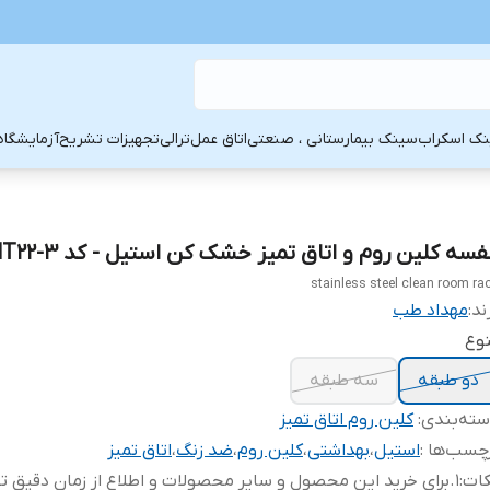
ک اسکراب
سینک بیمارستانی ، صنعتی
اتاق عمل
ترالی
تجهیزات تشریح
آزمایشگاه
سه کلین روم و اتاق تمیز خشک کن استیل - کد 3-MHT22
stainless steel clean room ra
ند:
مهداد طب
وع
دو طبقه
سه طبقه
ته‌بندی
:
کلین روم اتاق تمیز
چسب‌ها :
استیل
،
بهداشتی
،
کلین روم
،
ضد زنگ
،
اتاق تمیز
کات
:
1.برای خرید این محصول و سایر محصولات و اطلاع از زمان دقیق ت