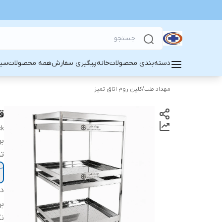
دسته‌بندی محصولات
خانه
پیگیری سفارش
همه محصولات
سین
مهداد طب
/
کلین روم اتاق تمیز
قف
ck
بر
تن
دس
بر
ن