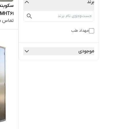
برند
سکوبندی
MHT61
تماس ب
مهداد طب
موجودی