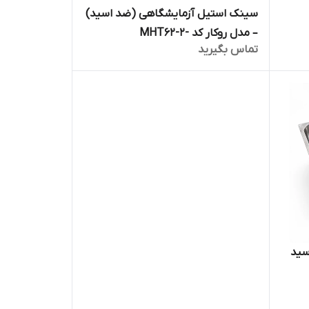
سینک استیل آزمایشگاهی (ضد اسید)
– مدل روکار کد -MHT62-2
تماس بگیرید
سید