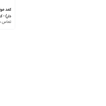
دار) - کد T64
تماس ب