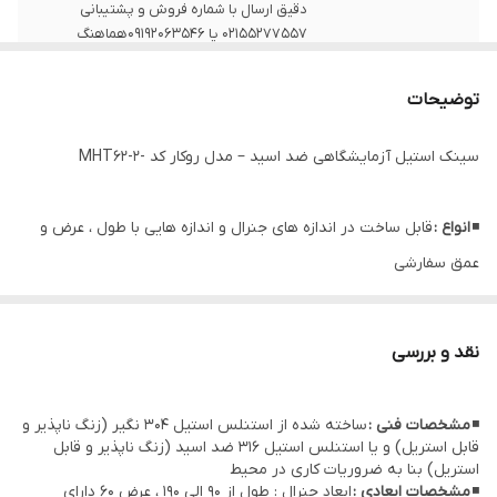
دقیق ارسال با شماره فروش و پشتیبانی
02155277557 یا 09192063546هماهنگ
فرمایید.
توضیحات
نکات
برای خرید محصولات سفارشی یا هرگونه سوال
درباره طرح و ابعاد ، با شماره های شرکت تماس
سینک استیل آزمایشگاهی ضد اسید – مدل روکار کد -MHT62-2
حاصل فرمایید .
◾
انواع :
قابل ساخت در اندازه های جنرال و اندازه هایی با طول ، عرض و
عمق سفارشی
◾
کاربرد :
شستشوی ظروف ، ملزومات ، ظروفی که آغشته به مواد خورنده
و اسیدی هستند و ...
نقد و بررسی
◾
مشخصات فنی :
ساخته شده از استنلس استیل 304 نگیر (زنگ ناپذیر و
قابل استریل) و یا استنلس استیل 316 ضد اسید (زنگ ناپذیر و قابل
استریل) بنا به ضروریات کاری در محیط
◾
مشخصات ابعادی :
ابعاد جنرال : طول از 90 الی 190 ، عرض 60 دارای