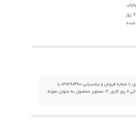
0218 یا 09192063546
تماس حاصل فرمایید. 2. بازه زمانی ارسال این کالا بین 5 الی 7 روز
ه شده
1.برای خرید این محصول و سایر محصولات و اطلاع از زمان دقیق تحویل با شماره فروش و پشتیبانی 02182804900 یا
09192063546 تماس حاصل فرمایید. 2. بازه زمانی ارسال این کالا بین 5 الی 7 روز کاری .3. تصاویر محصول به عنوان نمونه