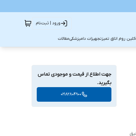
ورود | ثبت‌نام
کلین روم اتاق تمیز
تجهیزات دامپزشکی
مقالات
جهت اطلاع از قیمت و موجودی تماس
بگیرید.
02182804900
یق