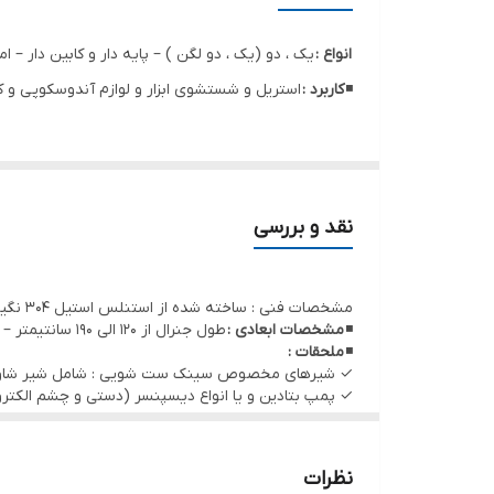
انواع :
یک ، دو (یک ، دو لگن ) – پایه دار و کابین دار –
◾
کاربرد :
استریل و شستشوی ابزار و لوازم آندوسکوپی و 
نقد و بررسی
مشخصات فنی : ساخته شده از استنلس استیل 304 نگیر (زنگ ناپذیر و قابل استریل)
◾
مشخصات ابعادی :
طول جنرال از 120 الی 190 سانتیمتر – عرض 60و 50 و ارتفاع کلی 90 سانتیمتر
◾
ملحقات :
✓ شیرهای مخصوص سینک ست شویی : شامل شیر شاور دار 
✓ پمپ بتادین و یا انواع دیسپنسر (دستی و چشم الکتر
نظرات