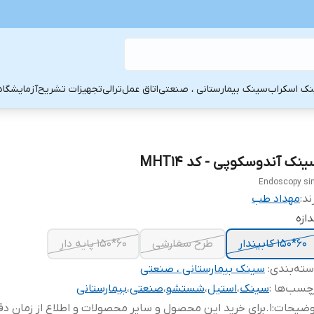
ک اسکراب
سینک بیمارستانی ، صنعتی
اتاق عمل
ترالی
تجهیزات تشریح
آزمایشگاه
نک آندوسکوپی - کد MHT14
Endoscopy si
ند:
مهداد طب
دازه
60*150 کابیندار
طرح سفارشی
60*150 پایه دار
ته‌بندی
:
سینک بیمارستانی ، صنعتی
چسب‌ها :
سینک
،
استیل
،
شستشو
،
صنعتی
،
بیمارستانی
وضیحات
:
1.برای خرید این محصول و سایر محصولات و اطلاع از زمان دق