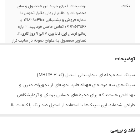
نکات
توضیحات: 1.برای خرید این محصول و سایر
محصولات و اطلاع از زمان دقیق تحویل با
شماره فروش و پشتیبانی 02182804900 یا
09192063546 تماس حاصل فرمایید. 2. بازه
زمانی ارسال این کالا بین 7 الی 9 روز کاری.3.
تصاویر محصول به عنوان نمونه در سایت قرار
داده شده است
توضیحات
سینک سه مرحله ای بیمارستانی استیل (کد MHT13-3)
سینک‌های سه مرحله‌ای
مهداد طب
، نمونه‌ای از تجهیزات مدرن و
بهداشتی هستند که برای محیط‌های حساس پزشکی و آزمایشگاهی
طراحی شده‌اند. این سینک‌ها با استفاده از استیل ضد زنگ با کیفیت بالا
ساخته شده و مقاومت فوق‌العاده‌ای در برابر خوردگی و ضربه دارند.
برای مطالعه راهنمی جامع خرید و استفاده سینک سه مرحله ای ،
اینجا
نقد و بررسی
کلیک کنید