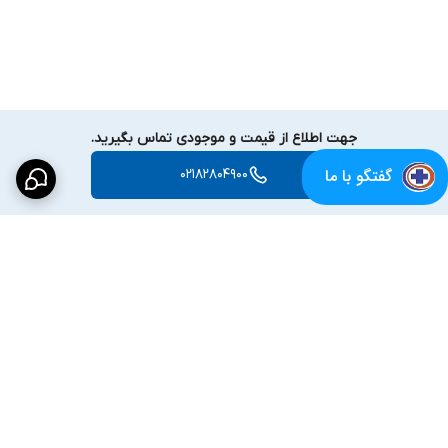
جهت اطلاع از قیمت و موجودی تماس بگیرید.
گفتگو با ما
02182804900
برگشت به بالا