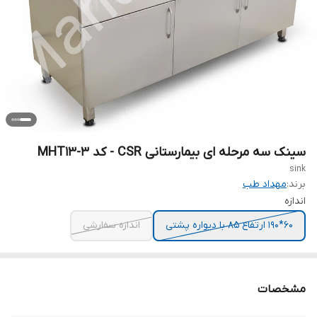
سینک سه مرحله ای بیمارستانی CSR - کد MHT13-3
sink
برند:
مهداد طب
اندازه
60*190 ارتفاع 85 با دیواره پشتی
اندازه سفارشی
مشخصات