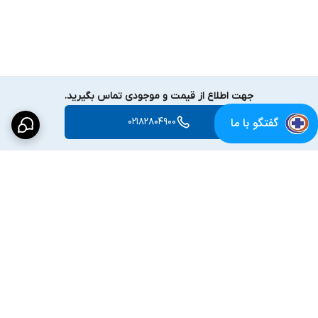
جهت اطلاع از قیمت و موجودی تماس بگیرید.
گفتگو با ما
02182804900
برگشت به بالا