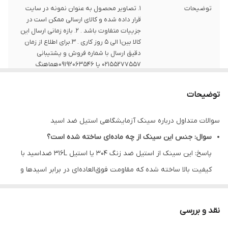
توضیحات
1. تصاویر محصول به عنوان نمونه در سایت
قرار داده شده و کالای ارسالی ممکن است در
جزییات متفاوت باشد . 2. بازه زمانی ارسال این
کالا بین1 الی 5 روز کاری . 3.برای اطلاع از زمان
دقیق ارسال با شماره فروش و پشتیبانی
02155277557 یا 09192063546هماهنگ
فرمایید.
توضیحات
سوالات متداول درباره سینک آزمایشگاهی استیل ضد اسید
سوال: جنس این سینک از چه ماده‌ای ساخته شده است؟
پاسخ: این سینک از استیل ضد زنگ ۳۰۴ یا استیل 316L ضداسید با
کیفیت بالا ساخته شده که مقاومت فوق‌العاده‌ای در برابر اسیدها و
مواد شیمیایی خورنده دارد.
سوال: آیا نصب این سینک دشوار است؟
نقد و بررسی
پاسخ: خیر، این سینک به صورت توکار طراحی شده و نصب آن به