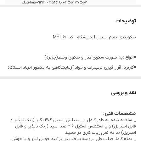
02155277557 یا 09192063546هماهنگ
فرمایید.
توضیحات
نکات
برای خرید محصولات سفارشی یا هرگونه سوال
درباره طرح و ابعاد ، با شماره های شرکت تماس
سکوبندی تمام استیل آزمایشگاه - کد -MHT61
حاصل فرمایید .
◾
انواع :
به صورت سکوی کنار و سکوی وسط(جزیره)
◾
کاربرد :
قرار گیری تجهیزات و مواد آزمایشگاهی به منظور ایجاد ایستگاه
کاری در آزمایشگاههای صنایع غذایی که نیاز به شستشو دارند ، اتاقهای
تمیز و ....
نقد و بررسی
مشخصات فنی :
_ ساخته شده به طور کامل از استنلس استیل 304 نگیر (زنگ ناپذیر و
قابل استریل) و یا استنلس استیل 316 ضد اسید (زنگ ناپذیر و قابل
استریل) بنا به ضروریات کاری در محیط
_ بدنه کاملا صلب طی پروسه ساخت در فرآیند جوش لیزر و یا جوش