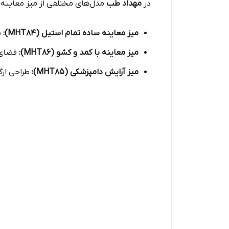
در
مهداد طب
مدل‌های مختلفی از میز معاینه د
میز معاینه ساده تمام استیل (MHT84):
م
میز معاینه با کمد و کشو (MHT86):
فضای ذ
میز آرایش دامپزشکی (MHT85):
طراحی ارگ