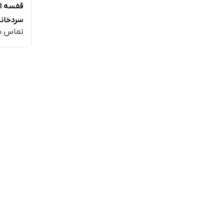
قفسه اس
سردخانه) کد
تماس ب