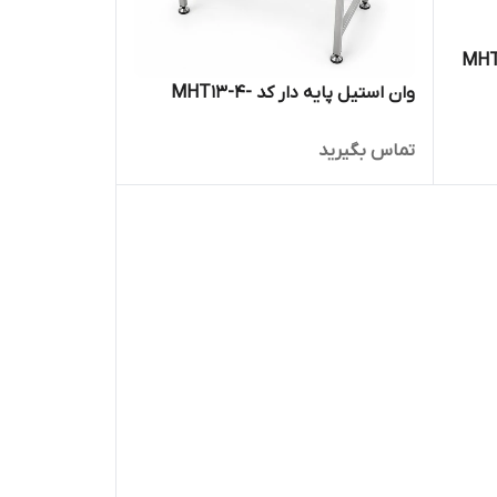
وان استیل پایه دار کد -MHT13-4
تماس بگیرید