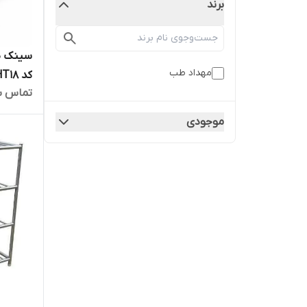
برند
مهداد طب
کد MHT18
تماس ب
موجودی