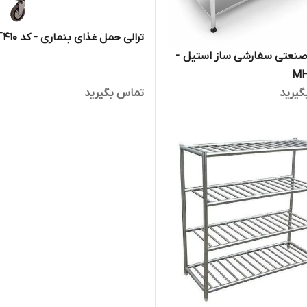
ترالی حمل غذای بنماری - کد MHT410
سینک صنعتی سفارشی ساز استیل -
گیرید
تماس بگیرید