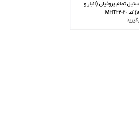
تیل تمام پروفیلی (انبار و
 -MHT22-2
گیرید