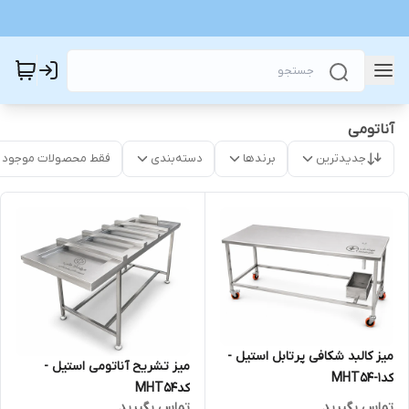
آناتومی
جدیدترین
برندها
دسته‌بندی
فقط محصولات موجود
میز کالبد شکافی پرتابل استیل -
میز تشریح آناتومی استیل -
کدMHT54-1
کدMHT54
تماس بگیرید
تماس بگیرید