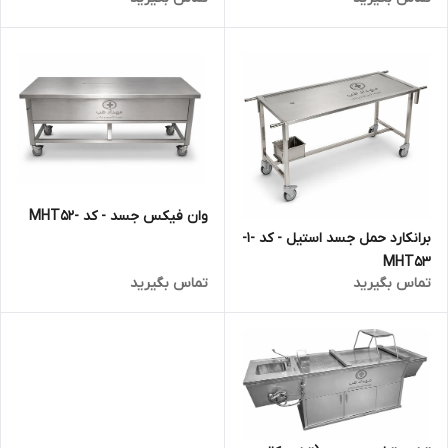
وان فیکس جسد - کد -MHT52
برانکارد حمل جسد استیل - کد -1-
MHT53
تماس بگیرید
تماس بگیرید