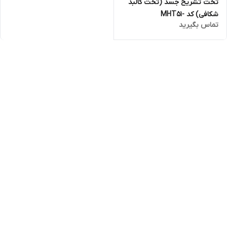
تخت تشریح جسد (تخت کالبد
شکافی) کد -MHT51
تماس بگیرید