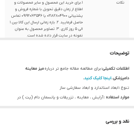
نکات
1.برای خرید این محصول و سایر محصولات و
اطلاع از زمان دقیق تحویل با شماره فروش و
پشتیبانی 02182804900 یا 09192063546 تماس
حاصل فرمایید. 2. بازه زمانی ارسال این کالا بین 1
الی 5 روز کاری .3. تصاویر محصول به عنوان
نمونه در سایت قرار داده شده است.
توضیحات
اطلاعات تکمیلی:
برای مطالعه مقاله جامع تر درباره
میز معاینه
دامپزشکی
،
اینجا کلیک کنید
.
تنوع
:
ابعاد استاندارد و ابعاد سفارشی ساز
موارد استفاده
:
آرایش ، معاینه ، تزریقات و پانسمان دام (پت ) در
کلینیک ها ،بیمارستانهای دامپزشکی
نقد و بررسی