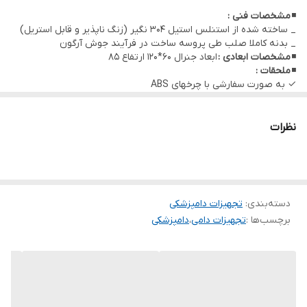
◾
مشخصات فنی :
_ ساخته شده از استنلس استیل 304 نگیر (زنگ ناپذیر و قابل استریل)
_ بدنه کاملا صلب طی پروسه ساخت در فرآیند جوش آرگون
◾
مشخصات ابعادی :
ابعاد جنرال 60*120 ارتفاع 85
◾
ملحقات :
✓ به صورت سفارشی با چرخهای ABS
✓ امکان ساخت با ابعاد درخواستی
✓ قابلیت سفارش با رویه چرم (به منظور جلوگیری از سُر خوردن پِت)
نظرات
دسته‌بندی
:
تجهیزات دامپزشکی
برچسب‌ها :
تجهیزات دامی
،
دامپزشکی