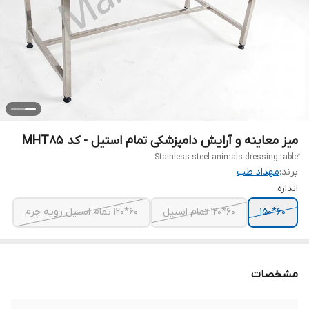
میز معاینه و آرایش دامپزشکی تمام استیل - کد MHT85
برند:
مهداد طب
اندازه
60*150
60*120 تمام استیل
60*120 تمام استیل رویه چرم
مشخصات