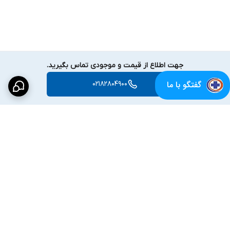
جهت اطلاع از قیمت و موجودی تماس بگیرید.
گفتگو با ما
02182804900
برگشت به بالا