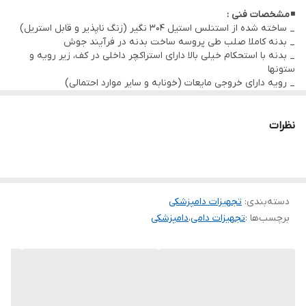
◾
مشخصات فنی :
_ ساخته شده از استنلس استیل 304 نگیر (زنگ ناپذیر و قابل استریل)
_ بدنه کاملا صلب طی پروسه ساخت بدنه در فرآیند جوش
_ بدنه با استحکام خیلی بالا دارای استراکچر داخلی در کف، زیر رویه و
ستونها
_ رویه دارای خروجی مایعات (خونابه و سایر موارد احتمالی)
_ دارای لگن پرتابل
◾
مشخصات ابعادی :
60*120 سانتیمتر – ارتفاع 85 سانتیمتر
◾
ملحقات :
نظرات
✓ پایه سرم ( قابل سفارش)
✓ لگن پرتابل
✓ قابل ساخت با ابعاد و طرح سفارشی
دسته‌بندی
:
تجهیزات دامپزشکی
برچسب‌ها :
تجهیزات دامی
،
دامپزشکی