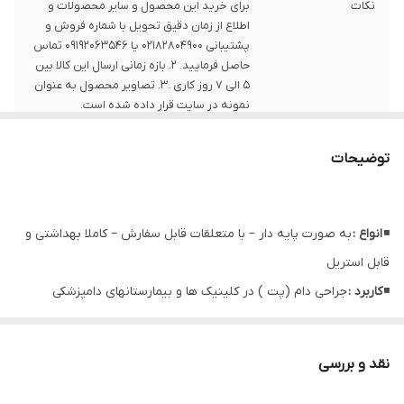
نکات
برای خرید این محصول و سایر محصولات و
اطلاع از زمان دقیق تحویل با شماره فروش و
پشتیبانی 02182804900 یا 09192063546 تماس
حاصل فرمایید. 2. بازه زمانی ارسال این کالا بین
5 الی 7 روز کاری .3. تصاویر محصول به عنوان
نمونه در سایت قرار داده شده است.
توضیحات
◾
انواع :
به صورت پایه دار – با متعلقات قابل سفارش – کاملا بهداشتی و
قابل استریل
◾
کاربرد :
جراحی دام (پت ) در کلینیک ها و بیمارستانهای دامپزشکی
نقد و بررسی