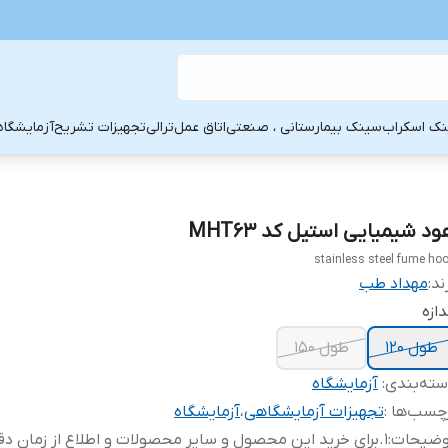
ک اسکراب
سینک بیمارستانی ، صنعتی
اتاق عمل
ترالی
تجهیزات تشریح
آزمایشگاه
د شیمیایی استیل کد MHT63
stainless steel fume ho
ند:
مهداد طب
دازه
طول 120
طول 150
ته‌بندی
:
آزمایشگاه
چسب‌ها :
تجهیزات آزمایشگاهی
،
آزمایشگاه
وضیحات
:
1.برای خرید این محصول و سایر محصولات و اطلاع از زمان دق