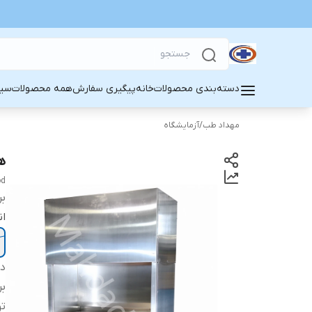
دسته‌بندی محصولات
خانه
پیگیری سفارش
همه محصولات
سین
مهداد طب
/
آزمایشگاه
هو
od
بر
ان
دس
بر
ت