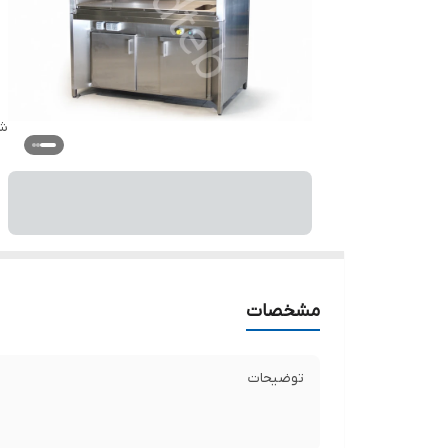
شن
مشخصات
توضیحات