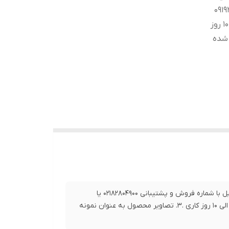
0218 یا 09192063546
تماس حاصل فرمایید. 2. بازه زمانی ارسال این کالا بین 5 الی 10 روز
ه شده
1.برای خرید این محصول و سایر محصولات و اطلاع از زمان دقیق تحویل با شماره فروش و پشتیبانی 02182804900 یا
09192063546 تماس حاصل فرمایید. 2. بازه زمانی ارسال این کالا بین 5 الی 10 روز کاری .3. تصاویر محصول به عنوان نمونه