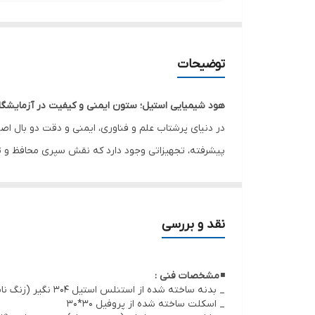
توضیحات
هود شیمیایی استیل؛ ستون ایمنی و کیفیت در آزمایشگا
در دنیای پرشتاب علم و فناوری، ایمنی و دقت دو بال ا
پیشرفته، تجهیزاتی وجود دارد که نقش سپری محافظ و تض
در برابر گازها، بخارات و ذرات سمی محافظت می‌کند، بلک
انتخاب یک هود استاندارد، اولین قدم برای ایجاد یک محیط
چرا هود شیمیایی استیل؟
نقد و بررسی
استیل ضد زنگ (less Steel
مواد اسیدی و بازی، و قابلیت شستشوی آسان و استریل‌ساز
◾
مشخصات فنی :
برابر تغییرات دمایی و فشارهای محیطی مقاومت بالایی ا
_ بدنه ساخته شده از استنلس استیل 304 نگیر (زنگ ناپذیر و قابل استریل) و یا استنلس استیل 316 ضد اسید (زنگ ناپذیر و قابل استریل) بنا به ضروریات کاری در محیط
_ اسکلت ساخته شده از پروفیل 30*30
مدیران آزمایشگاه‌ها باشد.