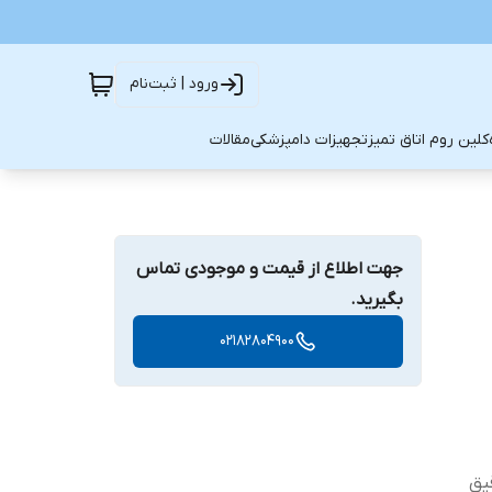
ورود | ثبت‌نام
کلین روم اتاق تمیز
تجهیزات دامپزشکی
مقالات
جهت اطلاع از قیمت و موجودی تماس
بگیرید.
02182804900
یق