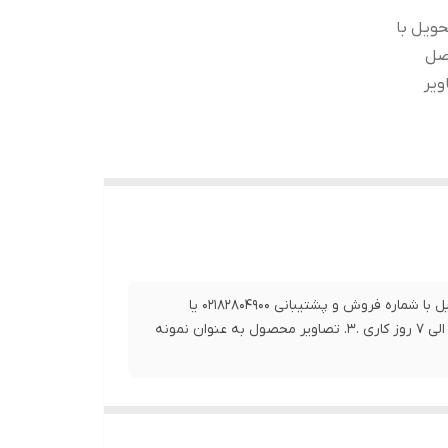
حویل با
0919 تماس حاصل
ن 3 الی 7 روز کاری .3. تصاویر
1.برای خرید این محصول و سایر محصولات و اطلاع از زمان دقیق تحویل با شماره فروش و پشتیبانی 02182804900 یا
09192063546 تماس حاصل فرمایید. 2. بازه زمانی ارسال این کالا بین 3 الی 7 روز کاری .3. تصاویر محصول به عنوان نمونه