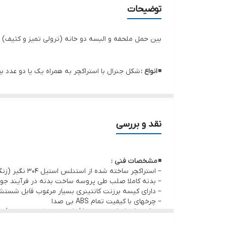
توضیحات
بین حمل ملحفه و البسه دو خانه (ترولی تمیز و کثیف) - کد - -2
◾
انواع :
شکل جنرال با استراکچر به همراه یک یا دو عدد بی
◾
کاربرد :
جمع آوری البسه و ملحفه کثیف یا توزیع ملحفه 
نقد و بررسی
◾
مشخصات فنی :
– استراکچر ساخته شده از استنلس استیل 304 نگیر (زنگ ناپذیر و قابل استریل)
– بدنه کاملا صلب طی پروسه ساخت بدنه در فرآیند ج
– دارای کیسه برزنت کانتینری بسیار مرغوب قابل شستش
– چرخهای با کیفیت تمام ABS بی صدا
◾
مشخصات ابعادی :
ابعاد 60*60 در نوع تک خانه و 120*50 در مدل دو خانه – ارتفاع 80 سانتیمتر
◾
ملحقات :