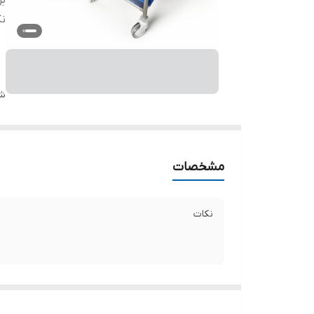
بر
ن
شن
مشخصات
نکات