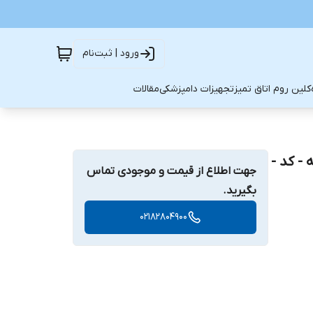
ورود | ثبت‌نام
کلین روم اتاق تمیز
تجهیزات دامپزشکی
مقالات
- کد -
جهت اطلاع از قیمت و موجودی تماس
بگیرید.
02182804900