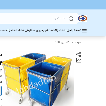
دسته‌بندی محصولات
خانه
پیگیری سفارش
همه محصولات
سین
مهداد طب
/
لندری CSR
ب
2
ey
بر
ان
دس