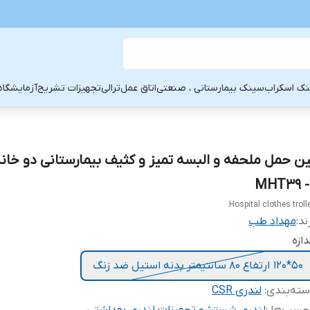
ک اسکراب
سینک بیمارستانی ، صنعتی
اتاق عمل
ترالی
تجهیزات تشریح
آزمایشگاه
ین حمل ملحفه و البسه تمیز و کثیف بیمارستانی دو خانه 
MHT39 -
Hospital clothes troll
ند:
مهداد طب
دازه
50*120 ارتفاع 80 سانتیمتر بدنه استیل ضد زنگ
ته‌بندی
:
لندری CSR