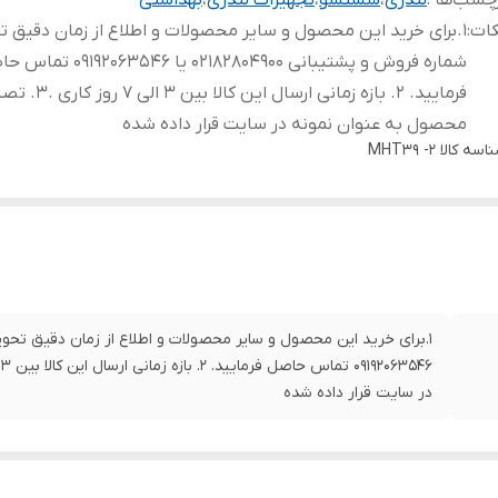
چسب‌ها :
لندری
،
شستشو
،
تجهیزات لندری
،
بهداشتی
کات
:
1.برای خرید این محصول و سایر محصولات و اطلاع از زمان دقیق ت
شماره فروش و پشتیبانی 02182804900 یا 2063546
فرمایید. 2. بازه زمانی ارسال این کالا بی
محصول به عنوان نمونه در سایت قرار داده شده
اسه کالا
MHT39 -2
در سایت قرار داده شده