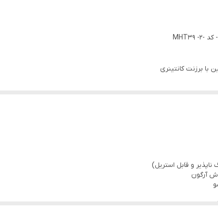
MHT39
ن با برزنت کانتینری
و البسه تمیز و پَک شده
وش آرگون
و