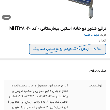
ترالی همپر دو خانه استیل بیمارستانی - کد -MHT38 -2
برند:
مهداد طب
اندازه
50*120 – ارتفاع 90 سانتیمتر بدنه استیل ضد زنگ
مشخصات
توضیحات
1.برای خرید این محصول و سایر محصولات و
اطلاع از زمان دقیق تحویل با شماره فروش و
پشتیبانی 02182804900 یا 09192063546 تماس
حاصل فرمایید. 2. بازه زمانی ارسال این کالا بین 1
الی 5 روز کاری .3. تصاویر محصول به عنوان