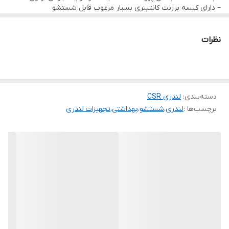
– دارای کیسه برزنت کانتینری بسیار مرغوب قابل شستشو
– چرخهای با کیفیت تمام ABS بی صدا
◾
مشخصات ابعادی :
50*120 – ارتفاع 90 سانتیمتر
◾
ملحقات :
نظرات
✓ گارد طبقات – کیسه بین
دسته‌بندی
:
لندری CSR
برچسب‌ها :
لندری
،
شستشو
،
بهداشتی
،
تجهیزات لندری