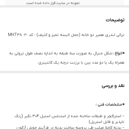
نمونه در سایت قرار داده شده است.
توضیحات
ترالی لندری همپر دو خانه (حمل البسه تمیز و کثیف) - کد -MHT38 -2
◾
انواع :
شکل جنرال به صورت سه طبقه به اندازه نصف طول ترولی به
همراه یک یا دو عدد بین با برزنت درجه یک کانتینری
◾
کاربرد :
جمع آوری البسه و ملحفه کثیف در بین و همزمان توزیع ملحفه
و البسه تمیز و پَک شده
نقد و بررسی
◾
مشخصات فنی :
– استراکچر و طبقات ساخته شده از استنلس استیل 304 نگیر (زنگ
ناپذیر و قابل استریل)
– بدنه کاملا صلب طی پروسه ساخت بدنه در فرآیند جوش آرگون