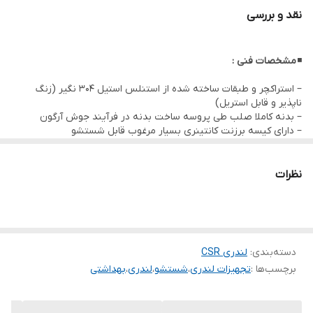
و البسه تمیز و پَک شده
نقد و بررسی
◾
مشخصات فنی :
– استراکچر و طبقات ساخته شده از استنلس استیل 304 نگیر (زنگ
ناپذیر و قابل استریل)
– بدنه کاملا صلب طی پروسه ساخت بدنه در فرآیند جوش آرگون
– دارای کیسه برزنت کانتینری بسیار مرغوب قابل شستشو
– چرخهای با کیفیت تمام ABS بی صدا
◾
مشخصات ابعادی :
50*120 – ارتفاع 90 سانتیمتر
◾
ملحقات :
نظرات
✓ گارد طبقات – کیسه بین
دسته‌بندی
:
لندری CSR
برچسب‌ها :
تجهیزات لندری
،
شستشو
،
لندری
،
بهداشتی