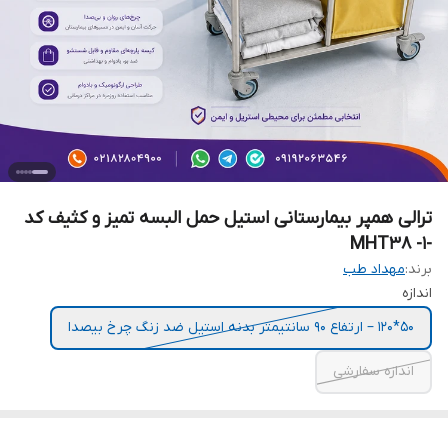
ترالی همپر بیمارستانی استیل حمل البسه تمیز و کثیف کد
-MHT38 -1
برند:
مهداد طب
اندازه
50*120 – ارتفاع 90 سانتیمتر بدنه استیل ضد زنگ چرخ بیصدا
اندازه سفارشی