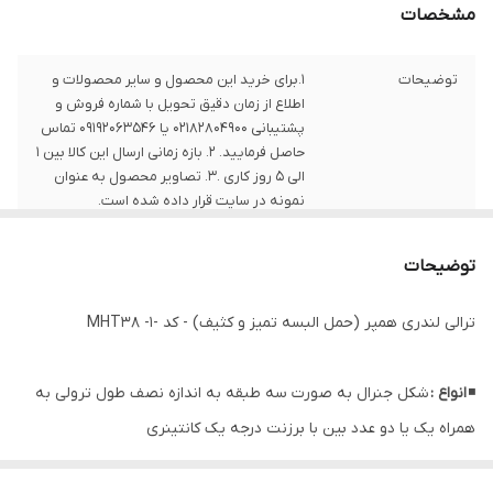
مشخصات
توضیحات
1.برای خرید این محصول و سایر محصولات و
اطلاع از زمان دقیق تحویل با شماره فروش و
پشتیبانی 02182804900 یا 09192063546 تماس
حاصل فرمایید. 2. بازه زمانی ارسال این کالا بین 1
الی 5 روز کاری .3. تصاویر محصول به عنوان
نمونه در سایت قرار داده شده است.
توضیحات
ترالی لندری همپر (حمل البسه تمیز و کثیف) - کد -MHT38 -1
◾
انواع :
شکل جنرال به صورت سه طبقه به اندازه نصف طول ترولی به
همراه یک یا دو عدد بین با برزنت درجه یک کانتینری
◾
کاربرد :
جمع آوری البسه و ملحفه کثیف در بین و همزمان توزیع ملحفه