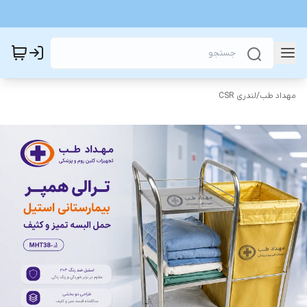
مهداد طب
/
لندری CSR