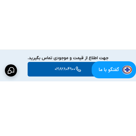
جهت اطلاع از قیمت و موجودی تماس بگیرید.
گفتگو با ما
02182804900
برگشت به بالا