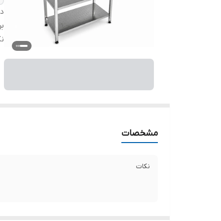
دس
بر
ن
مشخصات
نکات