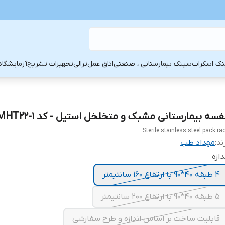
ک اسکراب
سینک بیمارستانی ، صنعتی
اتاق عمل
ترالی
تجهیزات تشریح
آزمایشگاه
فسه بیمارستانی مشبک و متخلخل استیل - کد 1-MHT22
Sterile stainless steel pack ra
ند:
مهداد طب
دازه
4 طبقه 40*90 با ارتفاع 160 سانتیمتر
5 طبقه 40*90 با ارتفاع 200 سانتیمتر
قابلیت ساخت بر اساس اندازه و طرح سفارشی