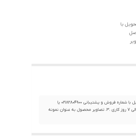
حویل با
0919 تماس حاصل
لی 7 روز کاری .3. تصاویر
1.برای خرید این محصول و سایر محصولات و اطلاع از زمان دقیق تحویل با شماره فروش و پشتیبانی 02182804900 یا
09192063546 تماس حاصل فرمایید. 2. بازه زمانی ارسال این کالا بین3 الی 7 روز کاری .3. تصاویر محصول به عنوان نمونه