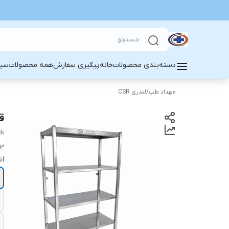
دسته‌بندی محصولات
خانه
پیگیری سفارش
همه محصولات
سین
مهداد طب
/
لندری CSR
ق
ck
بر
ان