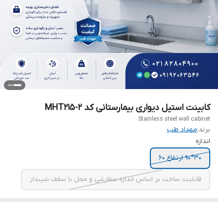
کابینت استیل دیواری بیمارستانی کد MHT215-2
Stainless steel wall cabinet
برند:
مهداد طب
اندازه
30*90 ارتفاع 60
قابلیت ساخت بر اساس اندازه سفارشی و محل با سقف شیبدار