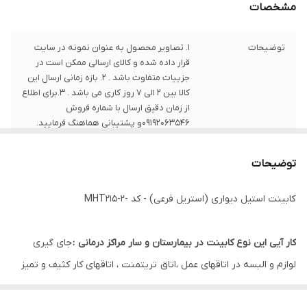
مشخصات
توضیحات
1. تصاویر محصول به عنوان نمونه در سایت
قرار داده شده و کالای ارسالی ممکن است در
جزییات متفاوت باشد . 2. بازه زمانی ارسال این
کالا بین 2 الی 7 روز کاری می باشد . 3.برای اطلاع
از زمان دقیق ارسال با شماره فروش
09192063546و پشتیبانی هماهنگ فرمایید.
نکات
برای خرید محصولات سفارشی یا هرگونه سوال
توضیحات
درباره طرح و ابعاد ، با شماره های شرکت تماس
حاصل فرمایید .
کابینت استیل دیواری (استریل فرعی) - کد -MHT215-2
کار آیی این نوع کابینت در بیمارستان و سار مراکز درمانی :
جای گیری
لوازم و البسه در اتاقهای عمل ،‌اتاق تریتمنت ، اتاقهای کار کثیف و تمیز
بخشهای بستری و ...