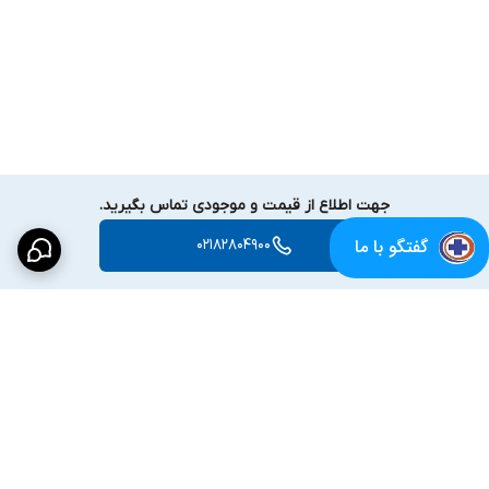
جهت اطلاع از قیمت و موجودی تماس بگیرید.
گفتگو با ما
02182804900
برگشت به بالا