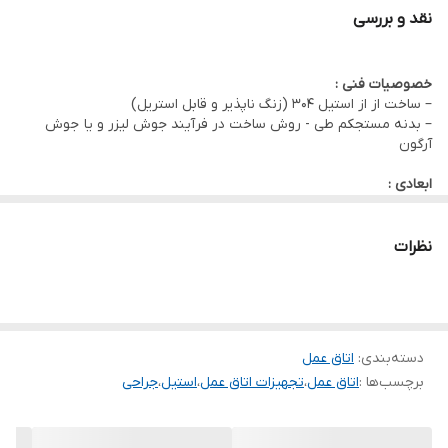
در انواع دربدار و بدون درب
نقد و بررسی
خصوصیات فنی :
– ساخت از از استیل 304 (زنگ ناپذیر و قابل استریل)
– بدنه مستجکم طی - روش ساخت در فرآیند جوش لیزر و یا جوش
آرگون
ابعادی :
نوع دیواری :
طول طبق محل مورد استفاده ، عرض 30 - ارتفاع 60 یا 70
نظرات
دسته‌بندی
:
اتاق عمل
برچسب‌ها :
اتاق عمل
،
تجهیزات اتاق عمل
،
استیل
،
جراحی